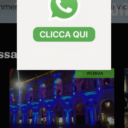
ssarti anche:
VICENZA