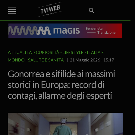
STREET TG
CRONACA
VENETO
VICENZA E PROVINCIA
EDITORIALE
ITALIA E MONDO
CURIOSITÀ – LIFESTYLE
CULTURA ARTE
AREA BERICA
ECONOMIA
ATTUALITA’
POLITICA
SPORT
IL GRAFFIO
FOOD & DRINK
FUORIPORTA
EROTICO VICENTINO
ATTUALITA'
CURIOSITÀ - LIFESTYLE
ITALIA E
MONDO
SALUTE E SANITÀ
21 Maggio 2026 - 15.17
Gonorrea e sifilide ai massimi
storici in Europa: record di
contagi, allarme degli esperti