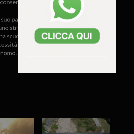
 conservatrici o patriottiche.
l suo partito, sostenendo che la scuola
no strumento di indirizzo culturale.
 una scuola libera da ogni egemonia
essità che gli studenti siano messi nelle
tonomo.