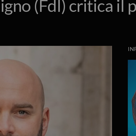
gno (FdI) critica il 
IN