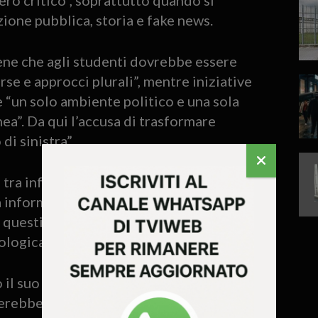
ione pubblica, storia e fake news.
tiene che agli studenti dovrebbe essere
rse e approcci plurali”, mentre iniziative
 “un solo ambiente politico e una sola
a”. Da qui l’accusa di trasformare
di sinistra”.
e tra informazione e propaganda,
ta informazione e cosa venga invece
a questione “troppo importante per
ologica”.
il suo intervento, l’assenza di un reale
erebbero voci alternative né