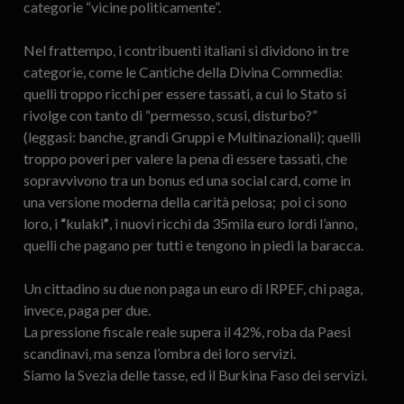
categorie “vicine politicamente”.
Nel frattempo, i contribuenti italiani si dividono in tre
categorie, come le Cantiche della Divina Commedia:
quelli troppo ricchi per essere tassati, a cui lo Stato si
rivolge con tanto di “permesso, scusi, disturbo?”
(leggasi: banche, grandi Gruppi e Multinazionali); quelli
troppo poveri per valere la pena di essere tassati, che
sopravvivono tra un bonus ed una social card, come in
una versione moderna della carità pelosa; poi ci sono
loro, i
“
kulaki
”
, i nuovi ricchi da 35mila euro lordi l’anno,
quelli che pagano per tutti e tengono in piedi la baracca.
Un cittadino su due non paga un euro di IRPEF, chi paga,
invece, paga per due.
La pressione fiscale reale supera il 42%, roba da Paesi
scandinavi, ma senza l’ombra dei loro servizi.
Siamo la Svezia delle tasse, ed il Burkina Faso dei servizi.