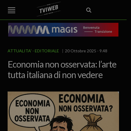
STREET TG
CRONACA
VENETO
VICENZA E PROVINCIA
EDITORIALE
ITALIA E MONDO
CURIOSITÀ – LIFESTYLE
CULTURA ARTE
AREA BERICA
ECONOMIA
ATTUALITA’
POLITICA
SPORT
IL GRAFFIO
FOOD & DRINK
FUORIPORTA
EROTICO VICENTINO
ATTUALITA'
EDITORIALE
20 Ottobre 2025 - 9.48
Economia non osservata: l’arte
tutta italiana di non vedere