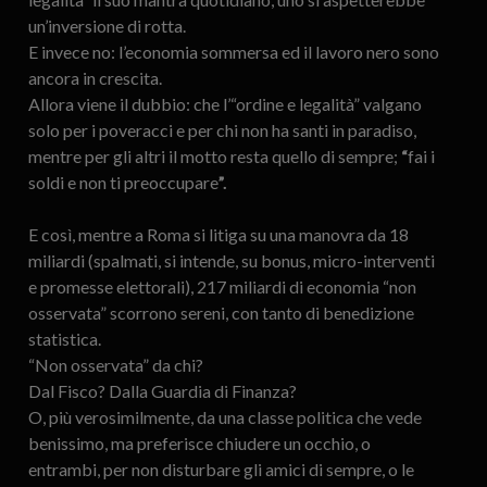
un’inversione di rotta.
E invece no: l’economia sommersa ed il lavoro nero sono
ancora in crescita.
Allora viene il dubbio: che l’“ordine e legalità” valgano
solo per i poveracci e per chi non ha santi in paradiso,
mentre per gli altri il motto resta quello di sempre;
“
fai i
soldi e non ti preoccupare
”
.
E così, mentre a Roma si litiga su una manovra da 18
miliardi (spalmati, si intende, su bonus, micro-interventi
e promesse elettorali), 217 miliardi di economia “non
osservata” scorrono sereni, con tanto di benedizione
statistica.
“Non osservata” da chi?
Dal Fisco? Dalla Guardia di Finanza?
O, più verosimilmente, da una classe politica che vede
benissimo, ma preferisce chiudere un occhio, o
entrambi, per non disturbare gli amici di sempre, o le