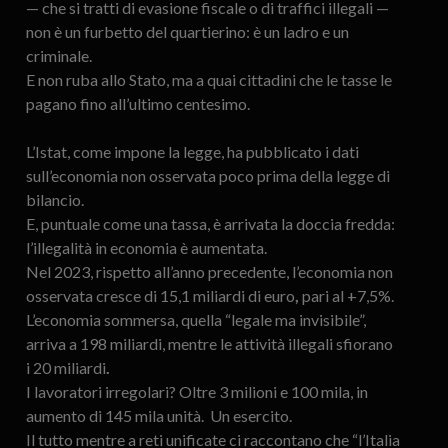
— che si tratti di evasione fiscale o di traffici illegali —
non è un furbetto del quartierino: è un ladro e un
criminale.
E non ruba allo Stato, ma a quai cittadini che le tasse le
pagano fino all’ultimo centesimo.
L’Istat, come impone la legge, ha pubblicato i dati
sull’economia non osservata poco prima della legge di
bilancio.
E, puntuale come una tassa, è arrivata la doccia fredda:
l’illegalità in economia è aumentata.
Nel 2023, rispetto all’anno precedente, l’economia non
osservata cresce di 15,1 miliardi di euro
,
pari al +7,5%.
L’economia sommersa, quella “legale ma invisibile”,
arriva a 198 miliardi, mentre le attività illegali sfiorano
i 20 miliardi
.
I lavoratori irregolari? Oltre 3 milioni e 100 mila, in
aumento di 145 mila unità. Un esercito.
Il tutto mentre a reti unificate ci raccontano che “l’Italia