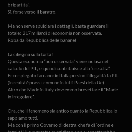
è ripartita”.
Sì, forse verso il baratro.
Ma non serve spulciare i dettagli, basta guardare il
totale: 217 miliardi di economia non osservata.
Roba da Repubblica delle banane!
La ciliegina sulla torta?
Questa economia “non osservata” viene inclusa nel
calcolo del PIL
,
e quindi contribuisce alla “crescita”.
Ecco spiegato l’arcano: in Italia persino l’illegalità fa PIL
(in realtà è prassi comune in tutti Paesi della Ue).
Altro che Made in Italy, dovremmo brevettare il “Made
in Irregolare
”
.
Ora, che il fenomeno sia antico quanto la Repubblica lo
sappiamo tutti.
Ma con il primo Governo di destra, che fa di “ordine e
legalità” il suo mantra quotidiano, uno si aspetterebbe