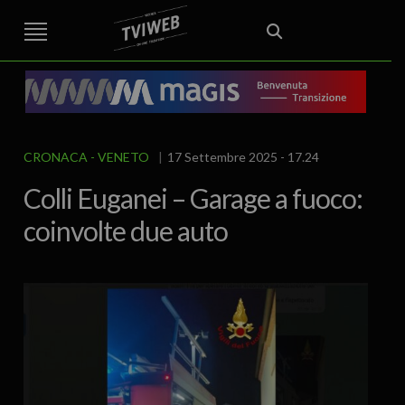
STREET TG
CRONACA
VENETO
VICENZA E PROVINCIA
EDITORIALE
ITALIA E MONDO
CURIOSITÀ – LIFESTYLE
CULTURA ARTE
AREA BERICA
ECONOMIA
ATTUALITA’
POLITICA
SPORT
IL GRAFFIO
FOOD & DRINK
FUORIPORTA
EROTICO VICENTINO
CRONACA
VENETO
17 Settembre 2025 - 17.24
Colli Euganei – Garage a fuoco:
coinvolte due auto