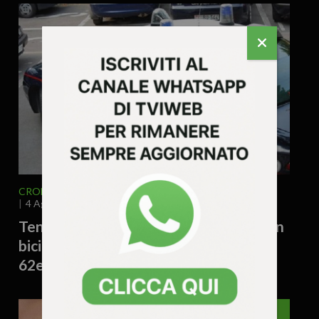
CRONACA
VENETO
VICENZA E PROVINCIA
4 Agosto 2026 - 12.14
Tenta di rubare la borsa a una 71enne in
bicicletta e la fa cadere: denunciato un
62enne
VICENZA