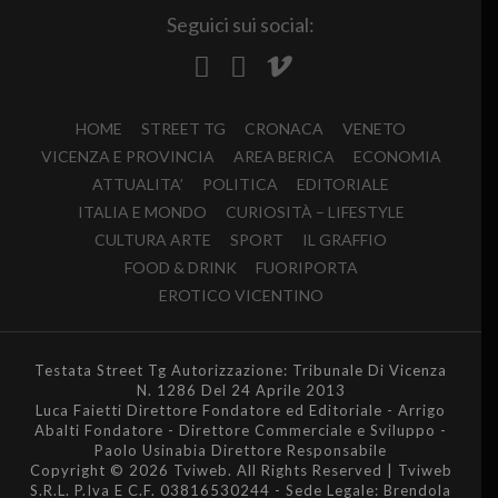
Seguici sui social:
HOME
STREET TG
CRONACA
VENETO
VICENZA E PROVINCIA
AREA BERICA
ECONOMIA
ATTUALITA’
POLITICA
EDITORIALE
ITALIA E MONDO
CURIOSITÀ – LIFESTYLE
CULTURA ARTE
SPORT
IL GRAFFIO
FOOD & DRINK
FUORIPORTA
EROTICO VICENTINO
Testata Street Tg Autorizzazione: Tribunale Di Vicenza
N. 1286 Del 24 Aprile 2013
Luca Faietti Direttore Fondatore ed Editoriale - Arrigo
Abalti Fondatore - Direttore Commerciale e Sviluppo -
Paolo Usinabia Direttore Responsabile
Copyright © 2026 Tviweb. All Rights Reserved | Tviweb
S.R.L. P.Iva E C.F. 03816530244 - Sede Legale: Brendola