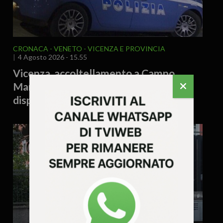
CRONACA
VENETO
VICENZA E PROVINCIA
4 Agosto 2026 - 15.55
Vicenza, accoltellamento a Campo
Marzo: denunciato un 38enne e
disposto il rimpatrio