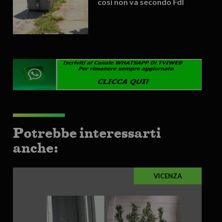
così non va secondo FdI
Potrebbe interessarti
anche:
VICENZA