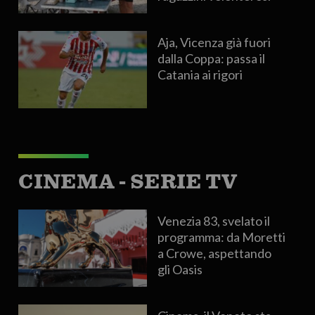
Aja, Vicenza già fuori
dalla Coppa: passa il
Catania ai rigori
CINEMA - SERIE TV
Venezia 83, svelato il
programma: da Moretti
a Crowe, aspettando
gli Oasis