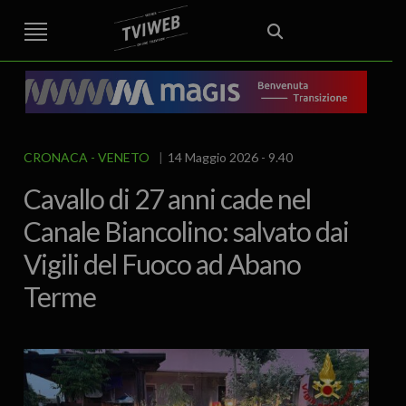
STREET TG
CRONACA
VENETO
VICENZA E PROVINCIA
EDITORIALE
ITALIA E MONDO
CURIOSITÀ – LIFESTYLE
CULTURA ARTE
AREA BERICA
ECONOMIA
ATTUALITA’
POLITICA
SPORT
IL GRAFFIO
FOOD & DRINK
FUORIPORTA
EROTICO VICENTINO
CRONACA
VENETO
14 Maggio 2026 - 9.40
Cavallo di 27 anni cade nel
Canale Biancolino: salvato dai
Vigili del Fuoco ad Abano
Terme