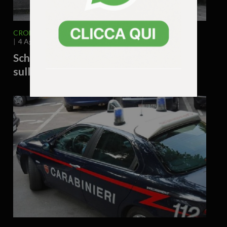
CRONACA
VENETO
VICENZA E PROVINCIA
4 Agosto 2026 - 12.16
Schio, locale sospeso: gravi violazioni
sulla sicurezza sul lavoro