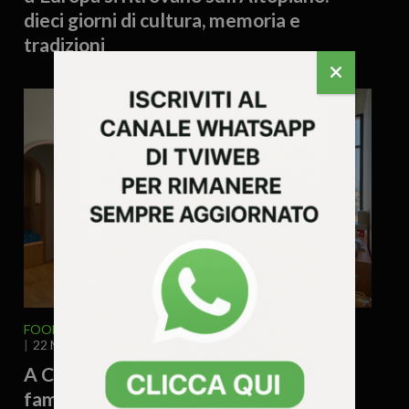
dieci giorni di cultura, memoria e
tradizioni
FOOD & DRINK
FUORIPORTA
VENETO
22 Maggio 2026 - 15.55
A Caorle apre il nuovo paradiso delle
famiglie: lusso, suite vista mare e 10