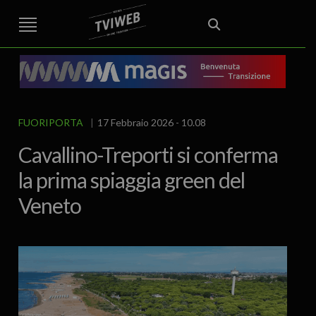
STREET TG
CRONACA
VENETO
VICENZA E PROVINCIA
EDITORIALE
ITALIA E MONDO
CURIOSITÀ – LIFESTYLE
CULTURA ARTE
AREA BERICA
ECONOMIA
ATTUALITA’
POLITICA
SPORT
IL GRAFFIO
FOOD & DRINK
FUORIPORTA
EROTICO VICENTINO
FUORIPORTA
17 Febbraio 2026 - 10.08
Cavallino-Treporti si conferma
la prima spiaggia green del
Veneto