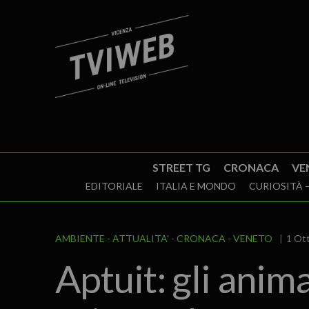
STREET TG
CRONACA
VE
EDITORIALE
ITALIA E MONDO
CURIOSITÀ –
AMBIENTE
ATTUALITA'
CRONACA
VENETO
1 Ott
Aptuit: gli anim