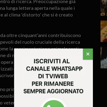
entro di ricerca. Preoccupazione già
a lunga lettera aperta nella quale i
 al clima ‘distorto’ che si è creato
 da oltre cinquant’anni contribuiscono
pevoli del ruolo cruciale della ricerca
come la sperimentazione animale resti
one di nuovi farmaci, secondo normative
 opera nel pieno rispetto delle leggi
rizzati dal Ministero della Salute e
scrivono.
no principi fondamentali del loro lavoro.
possibile sviluppare cure per malattie
to veterinario», spiegano, sottolineando