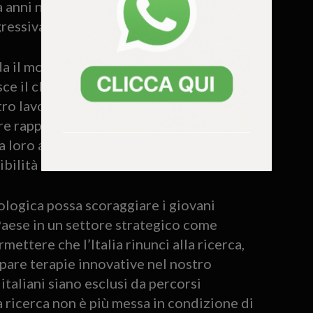
 anni nello sviluppo di metodi
gressivamente l’uso di animali.
a il modo in cui la loro attività viene
ce il clima mediatico ostile e le
tro lavoro con termini sensazionalistici e
re rappresentati come «fautori di
 loro avviso, mina la fiducia nella scienza
lità di fare ricerca in Italia.
eologica possa scoraggiare i giovani
 Paese in un settore strategico come
ttere che l’Italia rinunci alla ricerca,
ppare terapie innovative nel nostro
taliani siano esclusi da percorsi
a ricerca non è più messa in condizione di