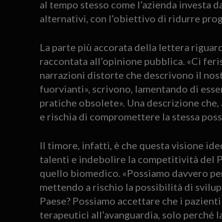
al tempo stesso come l’azienda investa da
alternativi, con l’obiettivo di ridurre pro
La parte più accorata della lettera riguard
raccontata all’opinione pubblica. «Ci feris
narrazioni distorte che descrivono il nos
fuorvianti», scrivono, lamentando di esse
pratiche obsolete». Una descrizione che, a
e rischia di compromettere la stessa possibi
Il timore, infatti, è che questa visione id
talenti e indebolire la competitività del
quello biomedico. «Possiamo davvero perme
mettendo a rischio la possibilità di svilu
Paese? Possiamo accettare che i pazienti i
terapeutici all’avanguardia, solo perché l