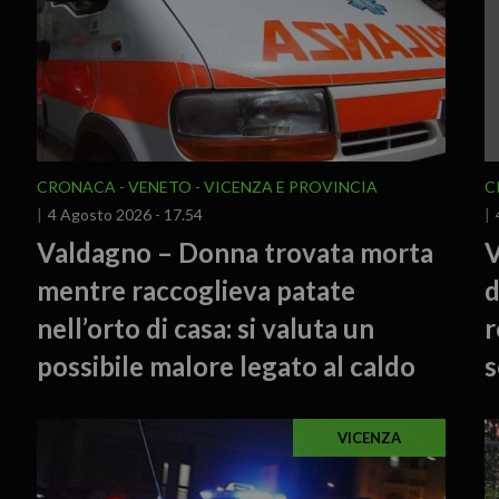
CRONACA
VENETO
VICENZA E PROVINCIA
C
4 Agosto 2026 - 17.54
Valdagno – Donna trovata morta
V
mentre raccoglieva patate
d
nell’orto di casa: si valuta un
r
possibile malore legato al caldo
s
VICENZA