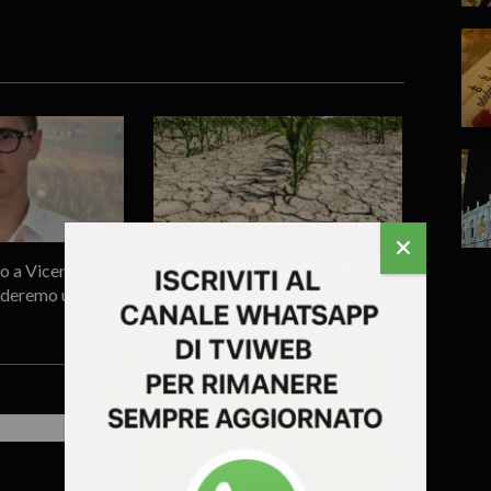
o a Vicenza,
Adige ai livelli di guardia,
iederemo un
Venturini: “Priorità assoluta
garantire l’acqua potabile”