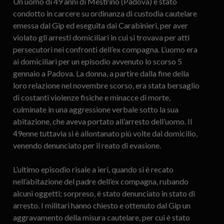
Un uomo di 49 anni di Mestrino (Padova) è stato
condotto in carcere su ordinanza di custodia cautelare
emessa dal Gip ed eseguita dai Carabinieri, per aver
violato gli arresti domiciliari in cui si trovava per atti
persecutori nei confronti dell’ex compagna. L’uomo era
ai domiciliari per un episodio avvenuto lo scorso 5
gennaio a Padova. La donna, a partire dalla fine della
loro relazione nel novembre scorso, era stata bersaglio
di costanti violenze fisiche e minacce di morte,
culminate in una aggressione verbale sotto la sua
abitazione, che aveva portato all’arresto dell’uomo. Il
49enne tuttavia si è allontanato più volte dal domicilio,
venendo denunciato per il reato di evasione.
L’ultimo episodio risale a ieri, quando si è recato
nell’abitazione del padre dell’ex compagna, rubando
alcuni oggetti; sorpreso, è stato denunciato in stato di
arresto. I militari hanno chiesto e ottenuto dal Gip un
aggravamento della misura cautelare, per cui è stato