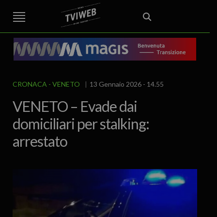
STREET TG
CRONACA
VENETO
VICENZA E PROVINCIA
EDITORIALE
ITALIA E MONDO
CURIOSITÀ – LIFESTYLE
CULTURA ARTE
AREA BERICA
ECONOMIA
ATTUALITA’
POLITICA
SPORT
IL GRAFFIO
FOOD & DRINK
FUORIPORTA
EROTICO VICENTINO
CRONACA
VENETO
13 Gennaio 2026 - 14.55
VENETO – Evade dai
domiciliari per stalking:
arrestato