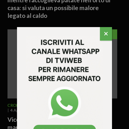
casa: si valuta un possibile malore
legato al caldo
VICENZA
CRONACA
VICENZA E PROVINCIA
4 Agosto 2026 - 17.19
Vicenza – Tiene cinque piantine di
marijuana sul davanzale di casa: