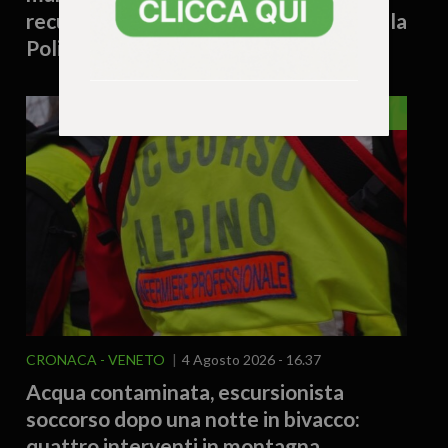
recuperate dai rifiuti e sequestrate dalla
Polizia Locale
VENETO
CRONACA
VENETO
4 Agosto 2026 - 16.37
Acqua contaminata, escursionista
soccorso dopo una notte in bivacco:
quattro interventi in montagna