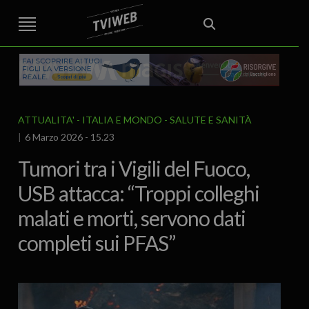
STREET TG
CRONACA
VENETO
VICENZA E PROVINCIA
EDITORIALE
ITALIA E MONDO
CURIOSITÀ – LIFESTYLE
CULTURA ARTE
AREA BERICA
ECONOMIA
ATTUALITA’
POLITICA
SPORT
IL GRAFFIO
FOOD & DRINK
FUORIPORTA
EROTICO VICENTINO
ATTUALITA'
ITALIA E MONDO
SALUTE E SANITÀ
6 Marzo 2026 - 15.23
Tumori tra i Vigili del Fuoco,
USB attacca: “Troppi colleghi
malati e morti, servono dati
completi sui PFAS”