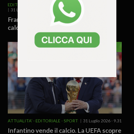
EDITORIALE
ITALIA E MONDO
SPORT
31 Luglio 2026 - 9.50
Franco Baresi, l’ultimo baluardo di un
calcio che non tornerà più
CALCIO
ATTUALITA'
EDITORIALE
SPORT
31 Luglio 2026 - 9.31
Infantino vende il calcio. La UEFA scopre