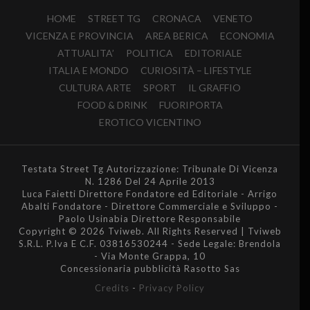
HOME
STREET TG
CRONACA
VENETO
VICENZA E PROVINCIA
AREA BERICA
ECONOMIA
ATTUALITA’
POLITICA
EDITORIALE
ITALIA E MONDO
CURIOSITÀ – LIFESTYLE
CULTURA ARTE
SPORT
IL GRAFFIO
FOOD & DRINK
FUORIPORTA
EROTICO VICENTINO
Testata Street Tg Autorizzazione: Tribunale Di Vicenza
N. 1286 Del 24 Aprile 2013
Luca Faietti Direttore Fondatore ed Editoriale - Arrigo
Abalti Fondatore - Direttore Commerciale e Sviluppo -
Paolo Usinabia Direttore Responsabile
Copyright © 2026 Tviweb. All Rights Reserved | Tviweb
S.R.L. P.Iva E C.F. 03816530244 - Sede Legale: Brendola
- Via Monte Grappa, 10
Concessionaria pubblicità Rasotto Sas
Credits
-
Privacy Policy