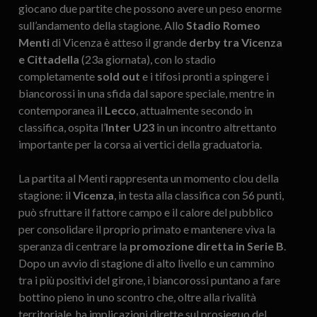
giocano due partite che possono avere un peso enorme
sull’andamento della stagione. Allo
Stadio Romeo
Menti
di Vicenza è atteso il grande
derby tra Vicenza
e Cittadella
(23a giornata), con lo stadio
completamente
sold out
e i tifosi pronti a spingere i
biancorossi in una sfida dal sapore speciale, mentre in
contemporanea il
Lecco
, attualmente secondo in
classifica, ospita l’
Inter U23
in un incontro altrettanto
importante per la corsa ai vertici della graduatoria.
La partita al Menti rappresenta un momento clou della
stagione: il
Vicenza
, in testa alla classifica con 56 punti,
può sfruttare il fattore campo e il calore del pubblico
per consolidare il proprio primato e mantenere viva la
speranza di centrare la
promozione diretta in Serie B
.
Dopo un avvio di stagione di alto livello e un cammino
tra i più positivi del girone, i biancorossi puntano a fare
bottino pieno in uno scontro che, oltre alla rivalità
territoriale, ha implicazioni dirette sul prosieguo del