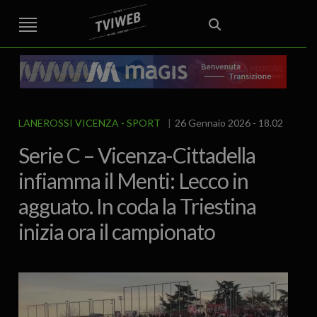
STREET TG
CRONACA
VENETO
VICENZA E PROVINCIA
EDITORIALE
ITALIA E MONDO
CURIOSITÀ – LIFESTYLE
CULTURA ARTE
AREA BERICA
ECONOMIA
ATTUALITA’
POLITICA
SPORT
IL GRAFFIO
FOOD & DRINK
FUORIPORTA
EROTICO VICENTINO
LANEROSSI VICENZA
SPORT
26 Gennaio 2026 - 18.02
Serie C – Vicenza-Cittadella
infiamma il Menti: Lecco in
agguato. In coda la Triestina
inizia ora il campionato