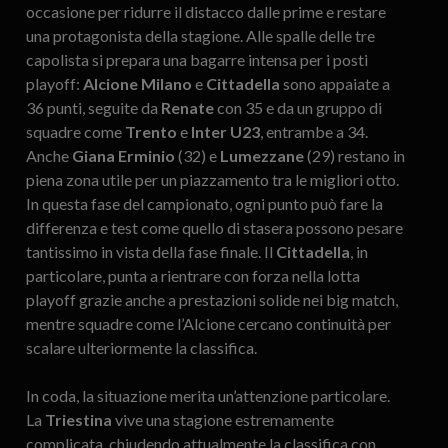
occasione per ridurre il distacco dalle prime e restare
una protagonista della stagione. Alle spalle delle tre
capolista si prepara una bagarre intensa per i posti
playoff:
Alcione Milano
e
Cittadella
sono appaiate a
36 punti, seguite da
Renate
con 35 e da un gruppo di
squadre come
Trento
e
Inter U23
, entrambe a 34.
Anche
Giana Erminio
(32) e
Lumezzane
(29) restano in
piena zona utile per un piazzamento tra le migliori otto.
In questa fase del campionato, ogni punto può fare la
differenza e test come quello di stasera possono pesare
tantissimo in vista della fase finale. Il
Cittadella
, in
particolare, punta a rientrare con forza nella lotta
playoff grazie anche a prestazioni solide nei big match,
mentre squadre come l’Alcione cercano continuità per
scalare ulteriormente la classifica.
In coda, la situazione merita un’attenzione particolare.
La
Triestina
vive una stagione estremamente
complicata, chiudendo attualmente la classifica con