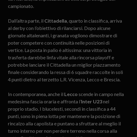
campionato.
Dall’altra parte, il
Cittadella
, quarto in classifica, arriva
al derby con l’obiettivo di rilanciarsi. Dopo alcune
giornate altalenanti, i granata vogliono dimostrare di
poter competere con continuità nelle posizioni di
vertice. La posta in palio è altissima: una vittoria in
trasferta darebbe linfa vitale alla rincorsa playoff e
potrebbe lanciare il Cittadella un miglior piazzamento
finale considerando la ressa di 6 squadre raccolte in soli
4 punti dietro al terzetto L.R. Vicenza, Lecco e Brescia.
In contemporanea, anche il
Lecco
scende in campo nella
medesima fascia oraria e affronta l’
Inter U23
nel
proprio stadio. I blucelesti, secondi in classifica a 44
punti, sono in piena lotta per mantenere la posizione di
rincalzo alla capolista e puntano a sfruttare al meglio il
turno interno per non perdere terreno nella corsa alla