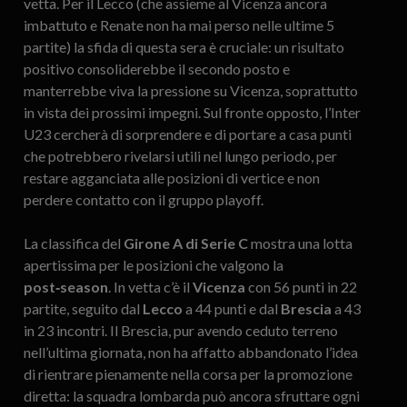
vetta. Per il Lecco (che assieme al Vicenza ancora
imbattuto e Renate non ha mai perso nelle ultime 5
partite) la sfida di questa sera è cruciale: un risultato
positivo consoliderebbe il secondo posto e
manterrebbe viva la pressione su Vicenza, soprattutto
in vista dei prossimi impegni. Sul fronte opposto, l’Inter
U23 cercherà di sorprendere e di portare a casa punti
che potrebbero rivelarsi utili nel lungo periodo, per
restare agganciata alle posizioni di vertice e non
perdere contatto con il gruppo playoff.
La classifica del
Girone A di Serie C
mostra una lotta
apertissima per le posizioni che valgono la
post‑season
. In vetta c’è il
Vicenza
con 56 punti in 22
partite, seguito dal
Lecco
a 44 punti e dal
Brescia
a 43
in 23 incontri. Il Brescia, pur avendo ceduto terreno
nell’ultima giornata, non ha affatto abbandonato l’idea
di rientrare pienamente nella corsa per la promozione
diretta: la squadra lombarda può ancora sfruttare ogni