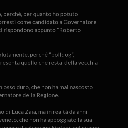
, perché, per quanto ho potuto
vorresti come candidato a Governatore
 ti rispondono appunto “Roberto
olutamente, perché “bolldog”,
resenta quello che resta della vecchia
n osso duro, che non ha mai nascosto
vernatore della Regione.
 di Luca Zaia, ma in realtà da anni
 veneto, che non ha appoggiato la sua
invece il salviniano Stefani, nel giugno