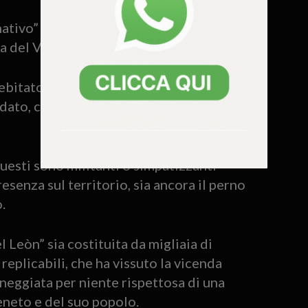
ativo” al candidato che, a quanto sembra,
a del Veneto.
ebitato di non aver portato alle estreme
ndato, che avrebbe consentito a Luca Zaia
questi sono militanti o simpatizzanti
resenza sul territorio, sia ancora il perno
o.
 Leòn” sia costituita da migliaia di
 replicabili, che ha vissuto la vicenda
neggiata per niente rispettosa di una
eneto e del suo popolo.