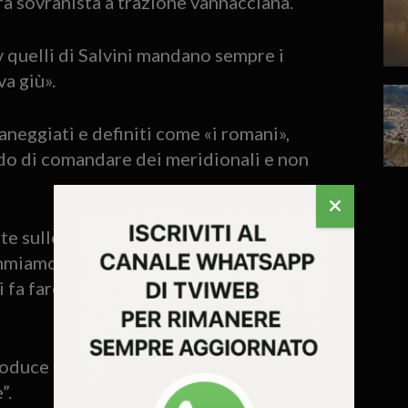
ra sovranista a trazione vannacciana.
 quelli di Salvini mandano sempre i
va giù».
aneggiati e definiti come «i romani»,
odo di comandare dei meridionali e non
te sullo stretto di Messina? Non è un
miamo al disastro dei ritardi ferroviari e
i fa fare certo una bella figura», è lo sfogo
produce il nostro territorio, Marcato
”.