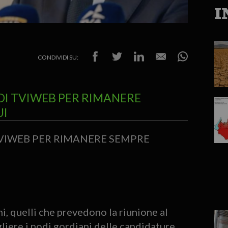
I
CONDIVIDI SU:
DI TVIWEB PER RIMANERE
UI
TVIWEB PER RIMANERE SEMPRE
i, quelli che prevedono la riunione al
liere i nodi gordiani delle candidature