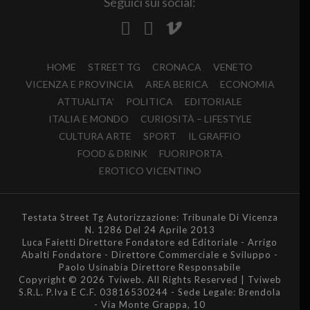
Seguici sui social:
HOME
STREET TG
CRONACA
VENETO
VICENZA E PROVINCIA
AREA BERICA
ECONOMIA
ATTUALITA’
POLITICA
EDITORIALE
ITALIA E MONDO
CURIOSITÀ – LIFESTYLE
CULTURA ARTE
SPORT
IL GRAFFIO
FOOD & DRINK
FUORIPORTA
EROTICO VICENTINO
Testata Street Tg Autorizzazione: Tribunale Di Vicenza
N. 1286 Del 24 Aprile 2013
Luca Faietti Direttore Fondatore ed Editoriale - Arrigo
Abalti Fondatore - Direttore Commerciale e Sviluppo -
Paolo Usinabia Direttore Responsabile
Copyright © 2026 Tviweb. All Rights Reserved | Tviweb
S.R.L. P.Iva E C.F. 03816530244 - Sede Legale: Brendola
- Via Monte Grappa, 10