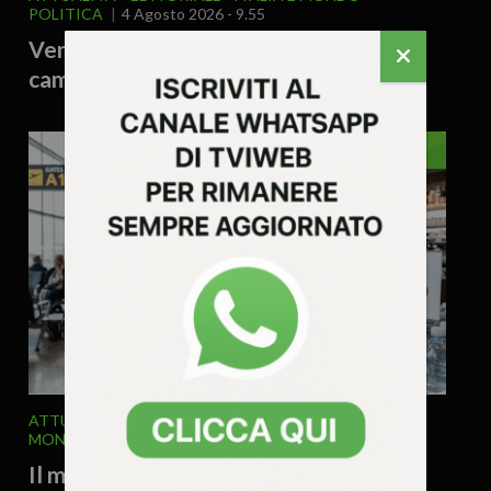
POLITICA
4 Agosto 2026 - 9.55
Vengo anch’io? No, tu no! Il valzer del
campo largo e l’ultimatum di Conte
EDITORIALE
ATTUALITA'
ECONOMIA
EDITORIALE
ITALIA E
MONDO
4 Agosto 2026 - 9.53
Il mezzo litro d’acqua a 2,90 euro e la