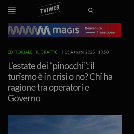
STREET TG
CRONACA
VENETO
VICENZA E PROVINCIA
EDITORIALE
ITALIA E MONDO
CURIOSITÀ – LIFESTYLE
CULTURA ARTE
AREA BERICA
ECONOMIA
ATTUALITA’
POLITICA
SPORT
IL GRAFFIO
FOOD & DRINK
FUORIPORTA
EROTICO VICENTINO
EDITORIALE
IL GRAFFIO
13 Agosto 2025 - 10.50
L’estate dei “pinocchi”: il
turismo è in crisi o no? Chi ha
ragione tra operatori e
Governo