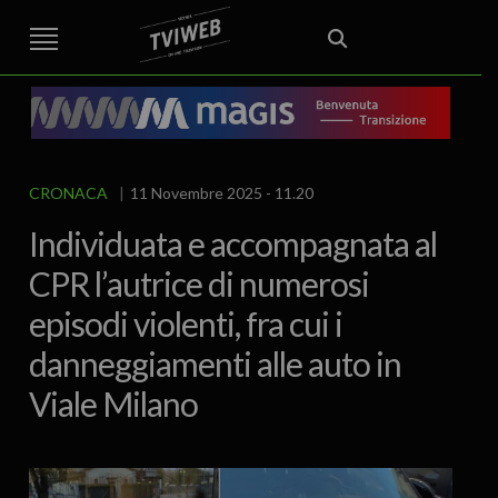
STREET TG
CRONACA
VENETO
VICENZA E PROVINCIA
EDITORIALE
ITALIA E MONDO
CURIOSITÀ – LIFESTYLE
CULTURA ARTE
AREA BERICA
ECONOMIA
ATTUALITA’
POLITICA
SPORT
IL GRAFFIO
FOOD & DRINK
FUORIPORTA
EROTICO VICENTINO
CRONACA
11 Novembre 2025 - 11.20
Individuata e accompagnata al
CPR l’autrice di numerosi
episodi violenti, fra cui i
danneggiamenti alle auto in
Viale Milano