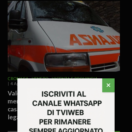
CRONACA
VENETO
VICENZA E PROVINCIA
4 Agosto 2026 - 17.54
Valdagno – Donna trovata morta
mentre raccoglieva patate nell’orto di
casa: si valuta un possibile malore
legato al caldo