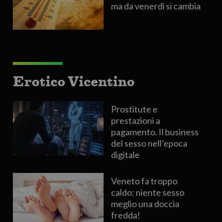
ma da venerdì si cambia
Erotico Vicentino
Prostitute e
prestazioni a
pagamento. Il business
del sesso nell’epoca
digitale
Veneto fa troppo
caldo: niente sesso
meglio una doccia
fredda!