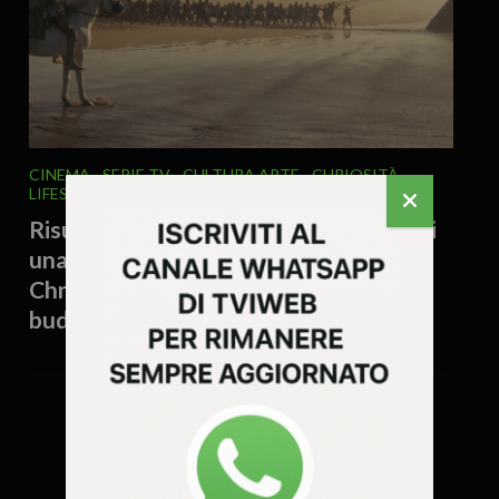
CINEMA - SERIE TV
CULTURA ARTE
CURIOSITÀ -
LIFESTYLE
ITALIA E MONDO
20 Luglio 2026 - 18.30
Risultati epici al botteghino: in meno di
una settimana “L’Odissea” di
Christopher Nolan ha già recuperato il
budget