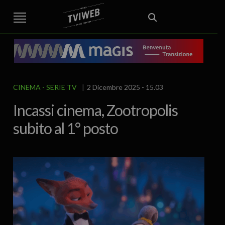
STREET TG
CRONACA
VENETO
VICENZA E PROVINCIA
EDITORIALE
ITALIA E MONDO
CURIOSITÀ – LIFESTYLE
CULTURA ARTE
AREA BERICA
ECONOMIA
ATTUALITA’
POLITICA
SPORT
IL GRAFFIO
FOOD & DRINK
FUORIPORTA
EROTICO VICENTINO
CINEMA - SERIE TV
2 Dicembre 2025 - 15.03
Incassi cinema, Zootropolis
subito al 1° posto