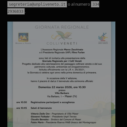
o al numero
segreteria@unpliveneto.it
334
.
2936833