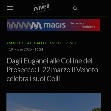
STREET TG
CRONACA
VENETO
VICENZA E PROVINCIA
EDITORIALE
ITALIA E MONDO
CURIOSITÀ – LIFESTYLE
CULTURA ARTE
AREA BERICA
ECONOMIA
ATTUALITA’
POLITICA
SPORT
IL GRAFFIO
FOOD & DRINK
FUORIPORTA
EROTICO VICENTINO
AMBIENTE
ATTUALITA'
EVENTI
VENETO
18 Marzo 2026 - 16.24
Dagli Euganei alle Colline del
Prosecco: il 22 marzo il Veneto
celebra i suoi Colli