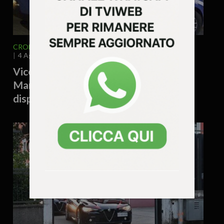
CRONACA
VENETO
VICENZA E PROVINCIA
4 Agosto 2026 - 15.55
Vicenza, accoltellamento a Campo
Marzo: denunciato un 38enne e
disposto il rimpatrio