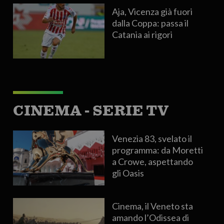
Aja, Vicenza già fuori
dalla Coppa: passa il
Catania ai rigori
CINEMA - SERIE TV
Venezia 83, svelato il
programma: da Moretti
a Crowe, aspettando
gli Oasis
Cinema, il Veneto sta
amando l’Odissea di