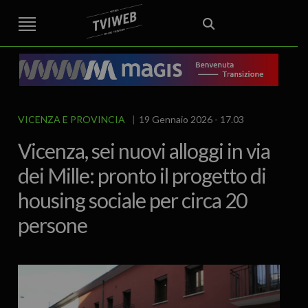
STREET TG
CRONACA
VENETO
VICENZA E PROVINCIA
EDITORIALE
ITALIA E MONDO
CURIOSITÀ – LIFESTYLE
CULTURA ARTE
AREA BERICA
ECONOMIA
ATTUALITA’
POLITICA
SPORT
IL GRAFFIO
FOOD & DRINK
FUORIPORTA
EROTICO VICENTINO
VICENZA E PROVINCIA
19 Gennaio 2026 - 17.03
Vicenza, sei nuovi alloggi in via
dei Mille: pronto il progetto di
housing sociale per circa 20
persone