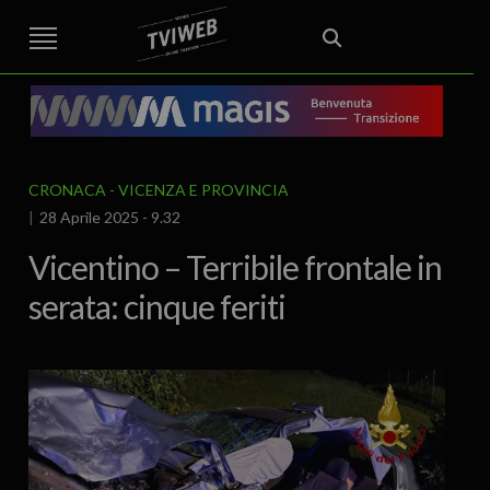
STREET TG
CRONACA
VENETO
VICENZA E PROVINCIA
EDITORIALE
ITALIA E MONDO
CURIOSITÀ – LIFESTYLE
CULTURA ARTE
AREA BERICA
ECONOMIA
ATTUALITA’
POLITICA
SPORT
IL GRAFFIO
FOOD & DRINK
FUORIPORTA
EROTICO VICENTINO
CRONACA
VICENZA E PROVINCIA
28 Aprile 2025 - 9.32
Vicentino – Terribile frontale in
serata: cinque feriti