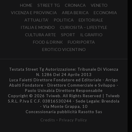
HOME
STREET TG
CRONACA
VENETO
VICENZA E PROVINCIA
AREA BERICA
ECONOMIA
ATTUALITA’
POLITICA
EDITORIALE
ITALIA E MONDO
CURIOSITÀ – LIFESTYLE
CULTURA ARTE
SPORT
IL GRAFFIO
FOOD & DRINK
FUORIPORTA
EROTICO VICENTINO
Testata Street Tg Autorizzazione: Tribunale Di Vicenza
N. 1286 Del 24 Aprile 2013
Luca Faietti Direttore Fondatore ed Editoriale - Arrigo
Abalti Fondatore - Direttore Commerciale e Sviluppo -
Paolo Usinabia Direttore Responsabile
Copyright © 2026 Tviweb. All Rights Reserved | Tviweb
S.R.L. P.Iva E C.F. 03816530244 - Sede Legale: Brendola
- Via Monte Grappa, 10
Concessionaria pubblicità Rasotto Sas
Credits
-
Privacy Policy