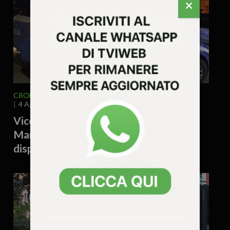
CRONACA
VENETO
VICENZA E PROVINCIA
4 Agosto 2026 - 15.55
Vicenza, accoltellamento a Campo
Marzo: denunciato un 38enne e
disposto il rimpatrio