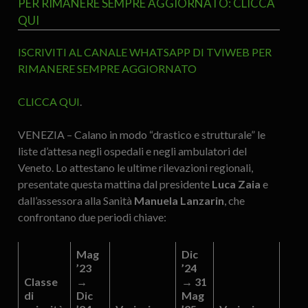
PER RIMANERE SEMPRE AGGIORNATO: CLICCA
QUI
ISCRIVITI AL CANALE WHATSAPP DI TVIWEB PER
RIMANERE SEMPRE AGGIORNATO
CLICCA QUI
.
VENEZIA – Calano in modo “drastico e strutturale” le
liste d’attesa negli ospedali e negli ambulatori del
Veneto. Lo attestano le ultime rilevazioni regionali,
presentate questa mattina dal presidente
Luca Zaia
e
dall’assessora alla Sanità
Manuela Lanzarin
, che
confrontano due periodi chiave:
Mag
Dic
’23
’24
Classe
→
→ 31
di
Dic
Mag