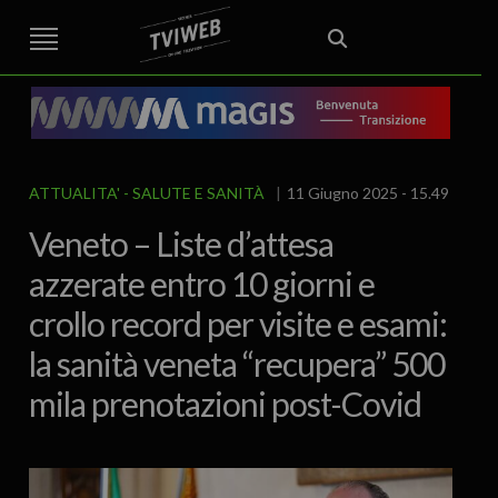
STREET TG
CRONACA
VENETO
VICENZA E PROVINCIA
EDITORIALE
ITALIA E MONDO
CURIOSITÀ – LIFESTYLE
CULTURA ARTE
AREA BERICA
ECONOMIA
ATTUALITA’
POLITICA
SPORT
IL GRAFFIO
FOOD & DRINK
FUORIPORTA
EROTICO VICENTINO
ATTUALITA'
SALUTE E SANITÀ
11 Giugno 2025 - 15.49
Veneto – Liste d’attesa
azzerate entro 10 giorni e
crollo record per visite e esami:
la sanità veneta “recupera” 500
mila prenotazioni post-Covid