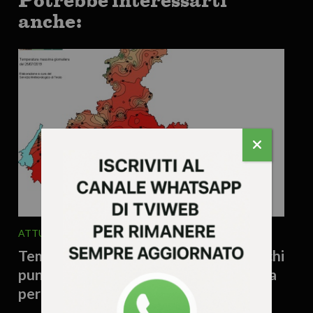
Potrebbe interessarti
anche:
ATTUALITA'
METEO
6 Agosto 2026 - 17.53
Temporali in arrivo sul Veneto, ma c’è chi
punta anche sul… cielo: il parroco prega
per la pioggia