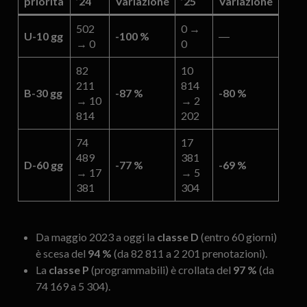
priorità
’24
Variazione
’25
Variazione
502
0 →
U-10 gg
-100 %
―
→ 0
0
82
10
211
814
B-30 gg
-87 %
-80 %
→ 10
→ 2
814
202
74
17
489
381
D-60 gg
-77 %
-69 %
→ 17
→ 5
381
304
Da maggio 2023 a oggi la
classe D
(entro 60 giorni)
è scesa del
94 %
(da 82 811 a 2 201 prenotazioni).
La
classe P
(programmabili) è crollata del
97 %
(da
74 169 a 5 304).