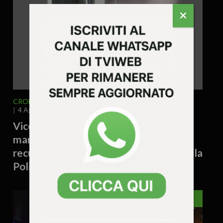
CRONACA
VICENZA E PROVINCIA
4 Agosto 2026 - 17.19
Vicenza – Tiene cinque piantine di
marijuana sul davanzale di casa:
recuperate dai rifiuti e sequestrate dalla
Polizia Locale
VICENZA