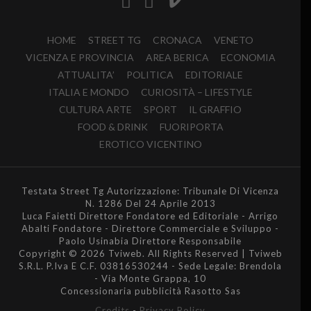
HOME
STREET TG
CRONACA
VENETO
VICENZA E PROVINCIA
AREA BERICA
ECONOMIA
ATTUALITA’
POLITICA
EDITORIALE
ITALIA E MONDO
CURIOSITÀ – LIFESTYLE
CULTURA ARTE
SPORT
IL GRAFFIO
FOOD & DRINK
FUORIPORTA
EROTICO VICENTINO
Testata Street Tg Autorizzazione: Tribunale Di Vicenza
N. 1286 Del 24 Aprile 2013
Luca Faietti Direttore Fondatore ed Editoriale - Arrigo
Abalti Fondatore - Direttore Commerciale e Sviluppo -
Paolo Usinabia Direttore Responsabile
Copyright © 2026 Tviweb. All Rights Reserved | Tviweb
S.R.L. P.Iva E C.F. 03816530244 - Sede Legale: Brendola
- Via Monte Grappa, 10
Concessionaria pubblicità Rasotto Sas
Credits
-
Privacy Policy