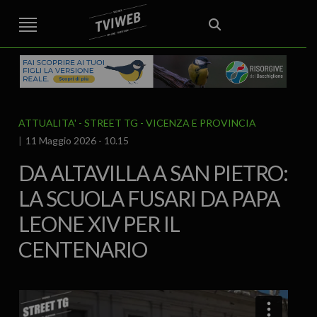
STREET TG
CRONACA
VENETO
VICENZA E PROVINCIA
EDITORIALE
ITALIA E MONDO
CURIOSITÀ – LIFESTYLE
CULTURA ARTE
AREA BERICA
ECONOMIA
ATTUALITA’
POLITICA
SPORT
IL GRAFFIO
FOOD & DRINK
FUORIPORTA
EROTICO VICENTINO
ATTUALITA'
STREET TG
VICENZA E PROVINCIA
11 Maggio 2026 - 10.15
DA ALTAVILLA A SAN PIETRO:
LA SCUOLA FUSARI DA PAPA
LEONE XIV PER IL
CENTENARIO