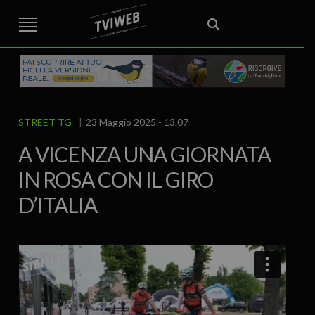
STREET TG
CRONACA
VENETO
VICENZA E PROVINCIA
EDITORIALE
ITALIA E MONDO
CURIOSITÀ – LIFESTYLE
CULTURA ARTE
AREA BERICA
ECONOMIA
ATTUALITA’
POLITICA
SPORT
IL GRAFFIO
FOOD & DRINK
FUORIPORTA
EROTICO VICENTINO
STREET TG
23 Maggio 2025 - 13.07
A VICENZA UNA GIORNATA
IN ROSA CON IL GIRO
D’ITALIA