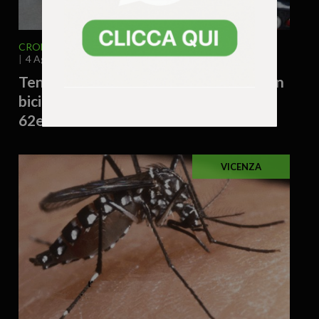
CRONACA
VENETO
VICENZA E PROVINCIA
4 Agosto 2026 - 12.14
Tenta di rubare la borsa a una 71enne in
bicicletta e la fa cadere: denunciato un
62enne
VICENZA