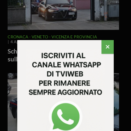
CRONACA
VENETO
VICENZA E PROVINCIA
4 Agosto 2026 - 12.16
Schio, locale sospeso: gravi violazioni
sulla sicurezza sul lavoro