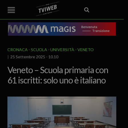
STREET TG
CRONACA
VENETO
VICENZA E PROVINCIA
EDITORIALE
ITALIA E MONDO
CURIOSITÀ – LIFESTYLE
CULTURA ARTE
AREA BERICA
ECONOMIA
ATTUALITA’
POLITICA
SPORT
IL GRAFFIO
FOOD & DRINK
FUORIPORTA
EROTICO VICENTINO
CRONACA
SCUOLA - UNIVERSITÀ
VENETO
25 Settembre 2025 - 10.10
Veneto – Scuola primaria con
61 iscritti: solo uno è italiano