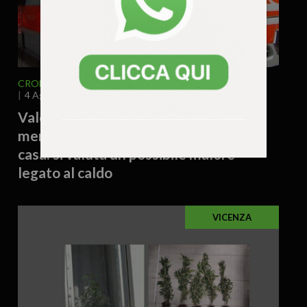
CRONACA
VENETO
VICENZA E PROVINCIA
4 Agosto 2026 - 17.54
Valdagno – Donna trovata morta
mentre raccoglieva patate nell’orto di
casa: si valuta un possibile malore
legato al caldo
VICENZA