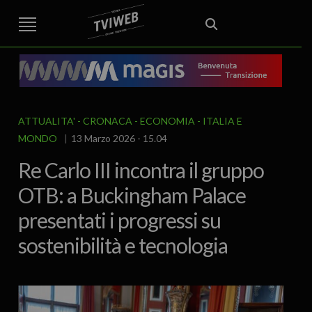
STREET TG
CRONACA
VENETO
VICENZA E PROVINCIA
EDITORIALE
ITALIA E MONDO
CURIOSITÀ – LIFESTYLE
CULTURA ARTE
AREA BERICA
ECONOMIA
ATTUALITA’
POLITICA
SPORT
IL GRAFFIO
FOOD & DRINK
FUORIPORTA
EROTICO VICENTINO
ATTUALITA'
CRONACA
ECONOMIA
ITALIA E
MONDO
13 Marzo 2026 - 15.04
Re Carlo III incontra il gruppo
OTB: a Buckingham Palace
presentati i progressi su
sostenibilità e tecnologia