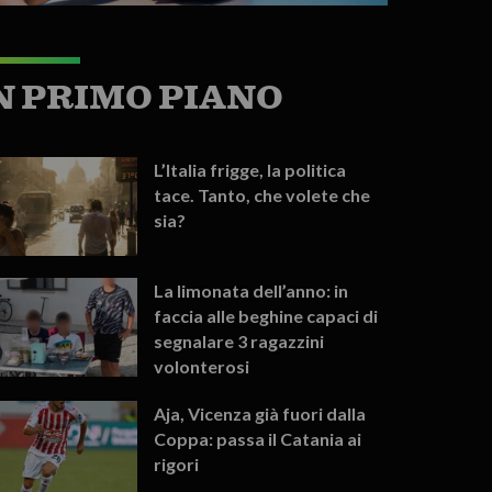
N PRIMO PIANO
L’Italia frigge, la politica
tace. Tanto, che volete che
sia?
La limonata dell’anno: in
faccia alle beghine capaci di
segnalare 3 ragazzini
volonterosi
Aja, Vicenza già fuori dalla
Coppa: passa il Catania ai
rigori