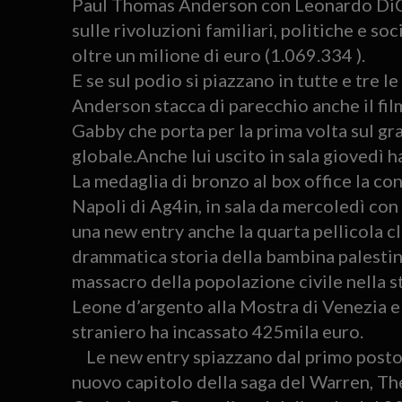
Paul Thomas Anderson con Leonardo DiCap
sulle rivoluzioni familiari, politiche e s
oltre un milione di euro (1.069.334 ).
E se sul podio si piazzano in tutte e tre le
Anderson stacca di parecchio anche il fi
Gabby che porta per la prima volta sul gr
globale.Anche lui uscito in sala giovedì 
La medaglia di bronzo al box office la co
Napoli di Ag4in, in sala da mercoledì con
una new entry anche la quarta pellicola cl
drammatica storia della bambina palestin
massacro della popolazione civile nella str
Leone d’argento alla Mostra di Venezia e 
straniero ha incassato 425mila euro.
Le new entry spiazzano dal primo posto in
nuovo capitolo della saga del Warren, The 