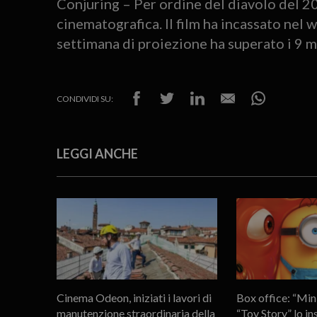
Conjuring – Per ordine del diavolo del 2
cinematografica. Il film ha incassato nel
settimana di proiezione ha superato i 9 mi
CONDIVIDI SU:
LEGGI ANCHE
Cinema Odeon, iniziati i lavori di
Box office: “Mi
manutenzione straordinaria della
“Toy Story” lo in