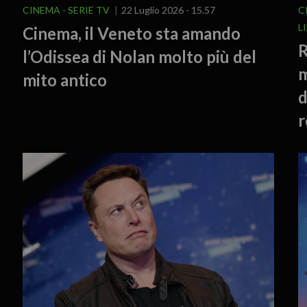
CINEMA - SERIE TV
22 Luglio 2026 - 15.57
C
L
Cinema, il Veneto sta amando
R
l’Odissea di Nolan molto più del
m
mito antico
d
r