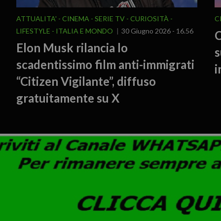
ATTUALITA'
CINEMA - SERIE TV
CURIOSITÀ -
C
LIFESTYLE
ITALIA E MONDO
30 Giugno 2026 - 16.56
C
Elon Musk rilancia lo
s
scadentissimo film anti-immigrati
i
“Citizen Vigilante”, diffuso
gratuitamente su X