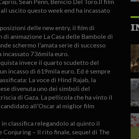
rio, Sean Penn, Benicio Del Toro.Il film
ociali uscito questo week end ha incassato
I
 posizioni delle new entry, il film di
lm di animazione La Casa delle Bambole di
ande schermo l’amata serie di successo
ha incassato 736mila euro.
nquista invece il quarto scudetto del
 un incasso di 619mila euro. Ed è sempre
assificata: La voce di Hind Rajab, la
ese divenuta uno dei simboli del
iscia di Gaza. La pellicola che ha vinto il
candidato all’Oscar al miglior film
 classifica relegandolo al quinto il
Conjuring – Il rito finale, sequel di The