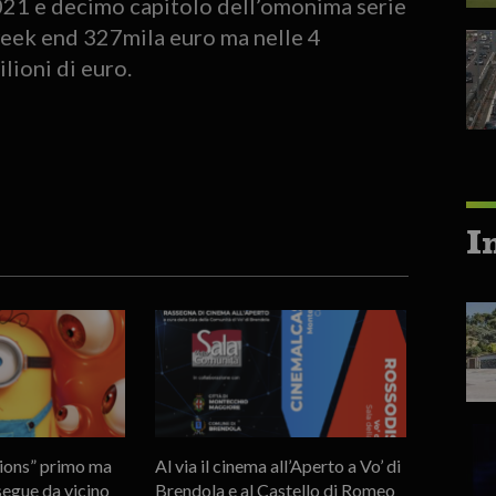
021 e decimo capitolo dell’omonima serie
 week end 327mila euro ma nelle 4
lioni di euro.
I
nions” primo ma
Al via il cinema all’Aperto a Vo’ di
segue da vicino
Brendola e al Castello di Romeo