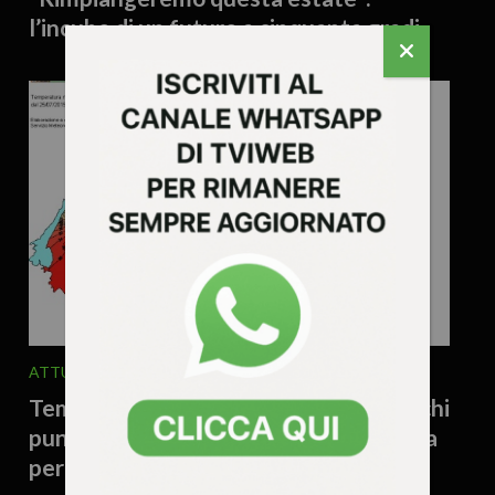
l’incubo di un futuro a cinquanta gradi
ATTUALITA'
METEO
6 Agosto 2026 - 17.53
Temporali in arrivo sul Veneto, ma c’è chi
punta anche sul… cielo: il parroco prega
per la pioggia