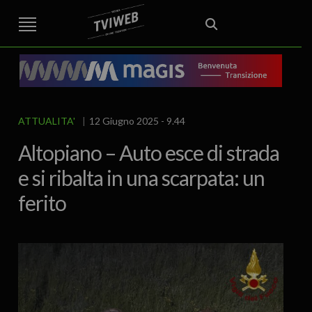
STREET TG
CRONACA
VENETO
VICENZA E PROVINCIA
EDITORIALE
ITALIA E MONDO
CURIOSITÀ – LIFESTYLE
CULTURA ARTE
AREA BERICA
ECONOMIA
ATTUALITA’
POLITICA
SPORT
IL GRAFFIO
FOOD & DRINK
FUORIPORTA
EROTICO VICENTINO
ATTUALITA'
12 Giugno 2025 - 9.44
Altopiano – Auto esce di strada
e si ribalta in una scarpata: un
ferito