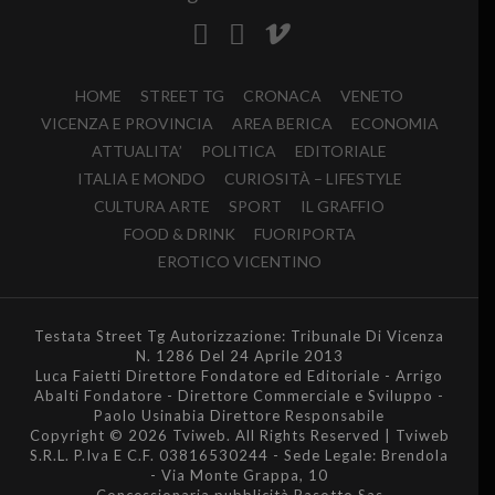
HOME
STREET TG
CRONACA
VENETO
VICENZA E PROVINCIA
AREA BERICA
ECONOMIA
ATTUALITA’
POLITICA
EDITORIALE
ITALIA E MONDO
CURIOSITÀ – LIFESTYLE
CULTURA ARTE
SPORT
IL GRAFFIO
FOOD & DRINK
FUORIPORTA
EROTICO VICENTINO
Testata Street Tg Autorizzazione: Tribunale Di Vicenza
N. 1286 Del 24 Aprile 2013
Luca Faietti Direttore Fondatore ed Editoriale - Arrigo
Abalti Fondatore - Direttore Commerciale e Sviluppo -
Paolo Usinabia Direttore Responsabile
Copyright © 2026 Tviweb. All Rights Reserved | Tviweb
S.R.L. P.Iva E C.F. 03816530244 - Sede Legale: Brendola
- Via Monte Grappa, 10
Concessionaria pubblicità Rasotto Sas