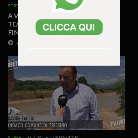
STREET TG
24 Luglio 2026 - 10.47
A VALDAGNO UN’ESTATE DI EVENTI:
TEATRO, MUSICA, FOOD E CULTURA
FINO A SETTEMBRE
STREET TG
24 Luglio 2026 - 10.44