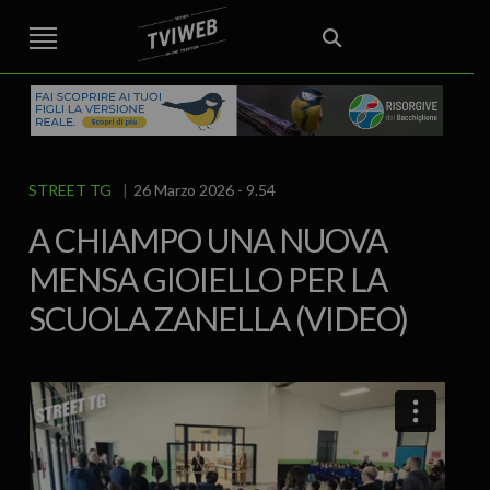
STREET TG
CRONACA
VENETO
VICENZA E PROVINCIA
EDITORIALE
ITALIA E MONDO
CURIOSITÀ – LIFESTYLE
CULTURA ARTE
AREA BERICA
ECONOMIA
ATTUALITA’
POLITICA
SPORT
IL GRAFFIO
FOOD & DRINK
FUORIPORTA
EROTICO VICENTINO
STREET TG
26 Marzo 2026 - 9.54
A CHIAMPO UNA NUOVA
MENSA GIOIELLO PER LA
SCUOLA ZANELLA (VIDEO)