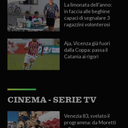
La limonata dell’anno:
in faccia alle beghine
capaci di segnalare 3
ragazzini volonterosi
Aja, Vicenza già fuori
dalla Coppa: passa il
Catania ai rigori
CINEMA - SERIE TV
Venezia 83, svelato il
programma: da Moretti