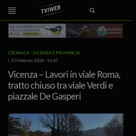
STREET TG
CRONACA
VENETO
VICENZA E PROVINCIA
EDITORIALE
ITALIA E MONDO
CURIOSITÀ – LIFESTYLE
CULTURA ARTE
AREA BERICA
ECONOMIA
ATTUALITA’
POLITICA
SPORT
IL GRAFFIO
FOOD & DRINK
FUORIPORTA
EROTICO VICENTINO
CRONACA
VICENZA E PROVINCIA
27 Febbraio 2026 - 16.20
Vicenza – Lavori in viale Roma,
tratto chiuso tra viale Verdi e
piazzale De Gasperi