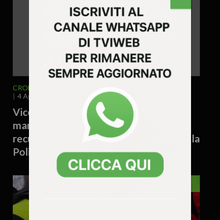
CRONACA
VICENZA E PROVINCIA
4 Agosto 2026 - 17.19
Vicenza – Tiene cinque piantine di
marijuana sul davanzale di casa:
recuperate dai rifiuti e sequestrate dalla
Polizia Locale
VENETO