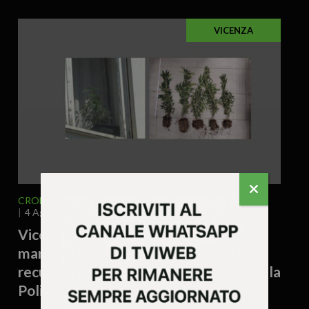
VICENZA
CRONACA
VICENZA E PROVINCIA
4 Agosto 2026 - 17.19
Vicenza – Tiene cinque piantine di
marijuana sul davanzale di casa:
recuperate dai rifiuti e sequestrate dalla
Polizia Locale