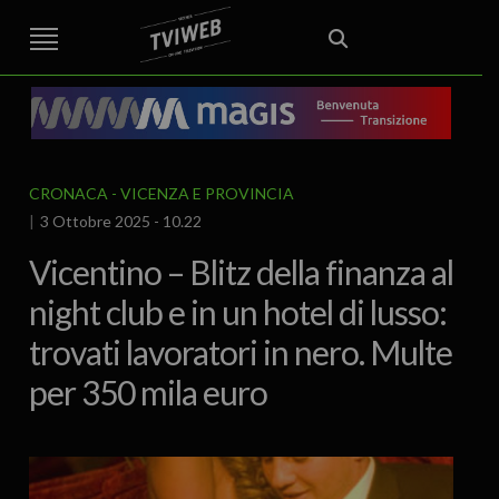
STREET TG
CRONACA
VENETO
VICENZA E PROVINCIA
EDITORIALE
ITALIA E MONDO
CURIOSITÀ – LIFESTYLE
CULTURA ARTE
AREA BERICA
ECONOMIA
ATTUALITA’
POLITICA
SPORT
IL GRAFFIO
FOOD & DRINK
FUORIPORTA
EROTICO VICENTINO
CRONACA
VICENZA E PROVINCIA
3 Ottobre 2025 - 10.22
Vicentino – Blitz della finanza al
night club e in un hotel di lusso:
trovati lavoratori in nero. Multe
per 350 mila euro