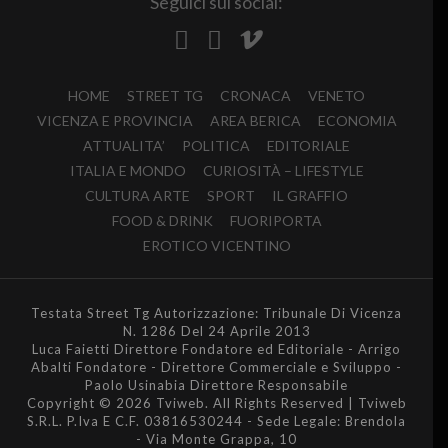
Seguici sui social:
HOME
STREET TG
CRONACA
VENETO
VICENZA E PROVINCIA
AREA BERICA
ECONOMIA
ATTUALITA’
POLITICA
EDITORIALE
ITALIA E MONDO
CURIOSITÀ – LIFESTYLE
CULTURA ARTE
SPORT
IL GRAFFIO
FOOD & DRINK
FUORIPORTA
EROTICO VICENTINO
Testata Street Tg Autorizzazione: Tribunale Di Vicenza
N. 1286 Del 24 Aprile 2013
Luca Faietti Direttore Fondatore ed Editoriale - Arrigo
Abalti Fondatore - Direttore Commerciale e Sviluppo -
Paolo Usinabia Direttore Responsabile
Copyright © 2026 Tviweb. All Rights Reserved | Tviweb
S.R.L. P.Iva E C.F. 03816530244 - Sede Legale: Brendola
- Via Monte Grappa, 10