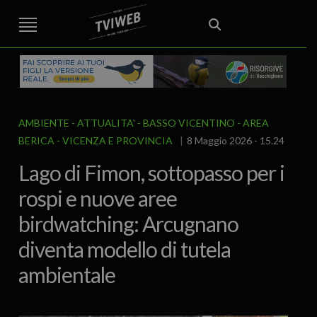
STREET TG
CRONACA
VENETO
VICENZA E PROVINCIA
EDITORIALE
ITALIA E MONDO
CURIOSITÀ – LIFESTYLE
CULTURA ARTE
AREA BERICA
ECONOMIA
ATTUALITA’
POLITICA
SPORT
IL GRAFFIO
FOOD & DRINK
FUORIPORTA
EROTICO VICENTINO
AMBIENTE
ATTUALITA'
BASSO VICENTINO - AREA
BERICA
VICENZA E PROVINCIA
8 Maggio 2026 - 15.24
Lago di Fimon, sottopasso per i
rospi e nuove aree
birdwatching: Arcugnano
diventa modello di tutela
ambientale