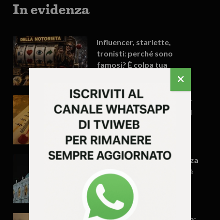
In evidenza
Influencer, starlette,
tronisti: perché sono
famosi? È colpa tua
L’estate degli invisibili: per
gli anziani il caldo è come il
Covid
Vicenza, per la maggioranza
di governo il turismo non è
in crisi
Ondate di calore in Veneto: