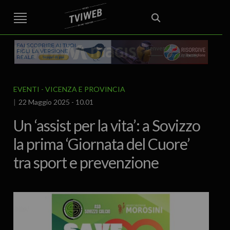
STREET TG
CRONACA
VENETO
VICENZA E PROVINCIA
EDITORIALE
ITALIA E MONDO
CURIOSITÀ – LIFESTYLE
CULTURA ARTE
AREA BERICA
ECONOMIA
ATTUALITA’
POLITICA
SPORT
IL GRAFFIO
FOOD & DRINK
FUORIPORTA
EROTICO VICENTINO
EVENTI
VICENZA E PROVINCIA
22 Maggio 2025 - 10.01
Un ‘assist per la vita’: a Sovizzo
la prima ‘Giornata del Cuore’
tra sport e prevenzione