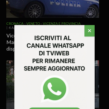
CRONACA
VENETO
VICENZA E PROVINCIA
4 Agosto 2026 - 15.55
Vicenza, accoltellamento a Campo
Marzo: denunciato un 38enne e
disposto il rimpatrio