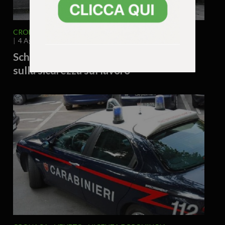
CRONACA
VENETO
VICENZA E PROVINCIA
4 Agosto 2026 - 12.16
Schio, locale sospeso: gravi violazioni
sulla sicurezza sul lavoro