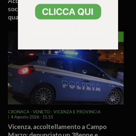
Acqua contaminata, escursionista
soccorso dopo una notte in bivacco:
quattro interventi in montagna
VICENZA
CRONACA
VENETO
VICENZA E PROVINCIA
4 Agosto 2026 - 15.55
Vicenza, accoltellamento a Campo
Marzo: denunciato un 38enne e