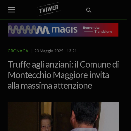
STREET TG
CRONACA
VENETO
VICENZA E PROVINCIA
EDITORIALE
ITALIA E MONDO
CURIOSITÀ – LIFESTYLE
CULTURA ARTE
AREA BERICA
ECONOMIA
ATTUALITA’
POLITICA
SPORT
IL GRAFFIO
FOOD & DRINK
FUORIPORTA
EROTICO VICENTINO
CRONACA
20 Maggio 2025 - 13.21
Truffe agli anziani: il Comune di
Montecchio Maggiore invita
alla massima attenzione