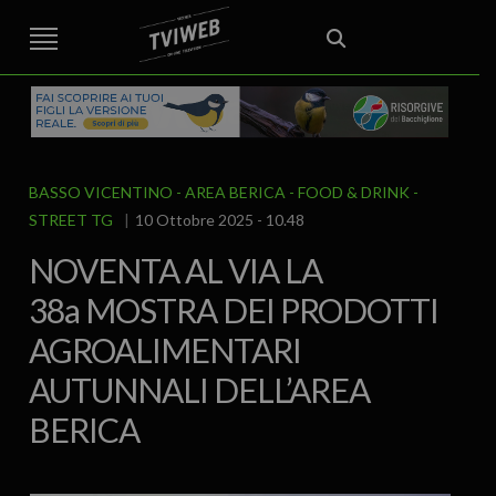
STREET TG
CRONACA
VENETO
VICENZA E PROVINCIA
EDITORIALE
ITALIA E MONDO
CURIOSITÀ – LIFESTYLE
CULTURA ARTE
AREA BERICA
ECONOMIA
ATTUALITA’
POLITICA
SPORT
IL GRAFFIO
FOOD & DRINK
FUORIPORTA
EROTICO VICENTINO
BASSO VICENTINO - AREA BERICA
FOOD & DRINK
STREET TG
10 Ottobre 2025 - 10.48
NOVENTA AL VIA LA
38a MOSTRA DEI PRODOTTI
AGROALIMENTARI
AUTUNNALI DELL’AREA
BERICA