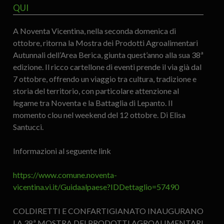
QUI
A Noventa Vicentina, nella seconda domenica di
ottobre, ritorna la Mostra dei Prodotti Agroalimentari
Autunnali dell’Area Berica, giunta quest’anno alla sua 38ª
edizione. Il ricco cartellone di eventi prende il via già dal
7 ottobre, offrendo un viaggio tra cultura, tradizione e
storia del territorio, con particolare attenzione al
legame tra Noventa e la Battaglia di Lepanto. Il
momento clou nel weekend del 12 ottobre. Di Elisa
Santucci.
Informazioni al seguente link
https://www.comune.noventa-
vicentina.vi.it/Guidaalpaese?IDDettaglio=57490
COLDIRETTI E CONFARTIGIANATO INAUGURANO
LA 38ª MOSTRA DEI PRODOTTI AGROALIMENTARI