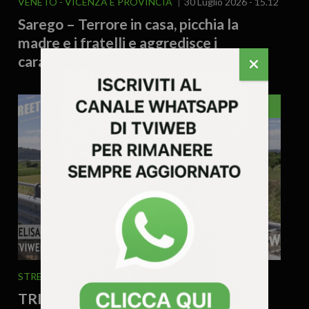
VENETO
VICENZA E PROVINCIA
30 Luglio 2026 - 15.12
Sarego – Terrore in casa, picchia la
madre e i fratelli e aggredisce i
carabinieri: arrestato 39enne
TRISSINO
STREET TG
30 Luglio 2026 - 10.26
TRISSINO SEMPRE PIÙ CICLABILE