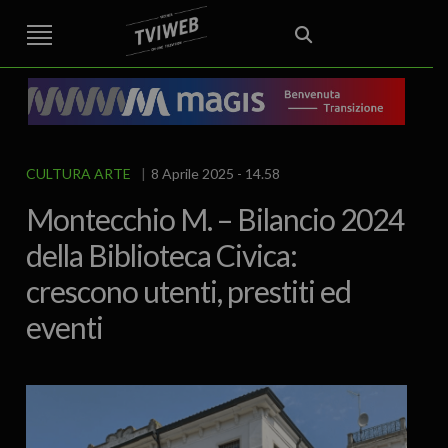
STREET TG
CRONACA
VENETO
VICENZA E PROVINCIA
EDITORIALE
ITALIA E MONDO
CURIOSITÀ – LIFESTYLE
CULTURA ARTE
AREA BERICA
ECONOMIA
ATTUALITA’
POLITICA
SPORT
IL GRAFFIO
FOOD & DRINK
FUORIPORTA
EROTICO VICENTINO
CULTURA ARTE
8 Aprile 2025 - 14.58
Montecchio M. – Bilancio 2024
della Biblioteca Civica:
crescono utenti, prestiti ed
eventi