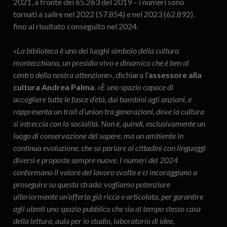
2021, a fronte dei 65.263 del 2019 – i numeri sono
tornati a salire nel 2022 (57.854) e nel 2023 (62.892),
fino al risultato conseguito nel 2024.
«La biblioteca è uno dei luoghi simbolo della cultura
montecchiana, un presidio vivo e dinamico che è ben al
centro della nostra attenzione»
, dichiara l’
assessore alla
cultura Andrea Palma
.
«È uno spazio capace di
accogliere tutte le fasce d’età, dai bambini agli anziani, e
rappresenta un trait d’union tra generazioni, dove la cultura
si intreccia con la socialità. Non è, quindi, esclusivamente un
luogo di conservazione del sapere, ma un ambiente in
continua evoluzione, che sa parlare ai cittadini con linguaggi
diversi e proposte sempre nuove. I numeri del 2024
confermano il valore del lavoro svolto e ci incoraggiano a
proseguire su questa strada: vogliamo potenziare
ulteriormente un’offerta già ricca e articolata, per garantire
agli utenti uno spazio pubblico che sia al tempo stesso casa
della lettura, aula per lo studio, laboratorio di idee,