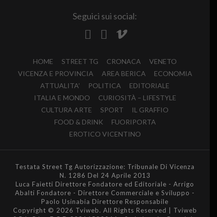
Seguici sui social:
HOME
STREET TG
CRONACA
VENETO
VICENZA E PROVINCIA
AREA BERICA
ECONOMIA
ATTUALITA’
POLITICA
EDITORIALE
ITALIA E MONDO
CURIOSITÀ – LIFESTYLE
CULTURA ARTE
SPORT
IL GRAFFIO
FOOD & DRINK
FUORIPORTA
EROTICO VICENTINO
Testata Street Tg Autorizzazione: Tribunale Di Vicenza
N. 1286 Del 24 Aprile 2013
Luca Faietti Direttore Fondatore ed Editoriale - Arrigo
Abalti Fondatore - Direttore Commerciale e Sviluppo -
Paolo Usinabia Direttore Responsabile
Copyright © 2026 Tviweb. All Rights Reserved | Tviweb