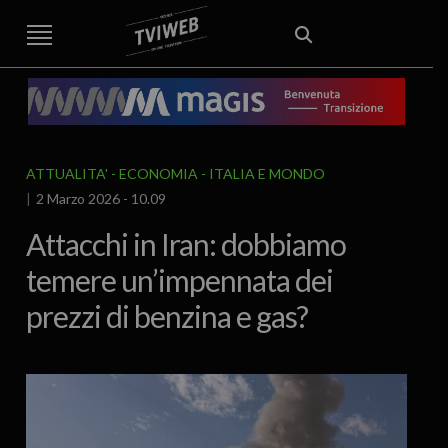
STREET TG
CRONACA
VENETO
VICENZA E PROVINCIA
EDITORIALE
ITALIA E MONDO
CURIOSITÀ – LIFESTYLE
CULTURA ARTE
AREA BERICA
ECONOMIA
ATTUALITA’
POLITICA
SPORT
IL GRAFFIO
FOOD & DRINK
FUORIPORTA
EROTICO VICENTINO
ATTUALITA'
ECONOMIA
ITALIA E MONDO
2 Marzo 2026 - 10.09
Attacchi in Iran: dobbiamo
temere un’impennata dei
prezzi di benzina e gas?