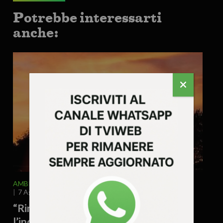
Potrebbe interessarti
anche:
AMBIENTE
ATTUALITA'
EDITORIALE
7 Agosto 2026 - 8.00
“Rimpiangeremo questa estate”:
l’incubo di un futuro a cinquanta gradi