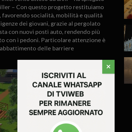
Spiller – Con questo progetto restituiamo
, favorendo socialità, mobilità e qualità
igenze dei giovani, grazie al pergolato
sosta con nuovi posti auto, rendendo più
to con i pedoni. Particolare attenzione è
l’abbattimento delle barriere