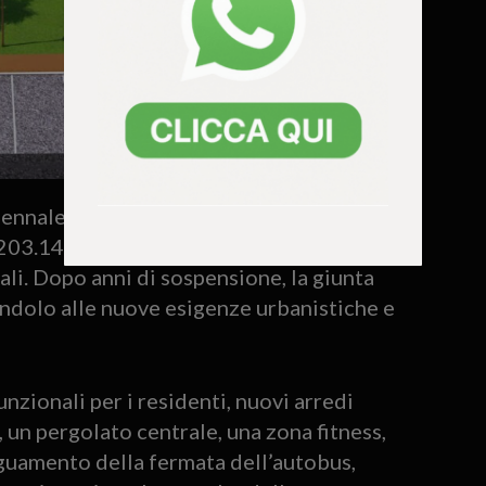
iennale dei lavori pubblici 2017-2019 e
203.140 euro, finanziato tramite mutuo
ali. Dopo anni di sospensione, la giunta
andolo alle nuove esigenze urbanistiche e
nzionali per i residenti, nuovi arredi
, un pergolato centrale, una zona fitness,
guamento della fermata dell’autobus,