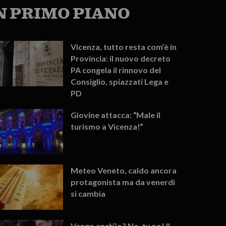
N PRIMO PIANO
Vicenza, tutto resta com’è in
Provincia: il nuovo decreto
PA congela il rinnovo del
Consiglio, spiazzati Lega e
PD
Giovine attacca: “Male il
turismo a Vicenza!”
Meteo Veneto, caldo ancora
protagonista ma da venerdì
si cambia
Vengo anch’io? No, tu no! Il