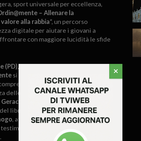
gera, sport universale per eccellenza,
Ordin@mente – Allenare la
valore alla rabbia
”, un percorso
za digitale per aiutare i giovani a
affrontare con maggiore lucidità le sfide
e (PD)
, a fine ottobre, ha inaugurato
ente
si è svolta ieri – mercoledì 10
o comprensivo
Laverda – Don Milani
.
Oltre
za delle classi terze della scuola media.
 Geracitano
, scrittore, sovrintendente
 del libro
“Ordin@mente”
. Coinvolto
aogo
, atleta delle Fiamme Oro, tricolore
testimonianza di atleta d’alto livello e di
.