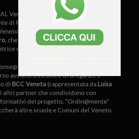
FIDAL Veneto
Sergio Baldo
e la
dente di FIDAL Vicenza
Renato Crestani
e
 Veneto
Matteo Pinton
. Presente anche il
ro
, che ha portato i saluti
rice dell’iniziativa.
o consegnato un libro come ricordo e
so avviato. L’incontro di Breganze è
to di
BCC Veneta
(rappresentata da
Luisa
i altri partner che condividono con
 e formativi del progetto. “Ordin@mente”
toccherà altre scuole e Comuni del Veneto.