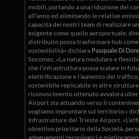
mobili, portando a una riduzione del con
all’anno ed eliminando le relative emiss
capacità dei nostri team di realizzare 
esigente come quello aeroportuale, di
distribuito possa trasformare hub come q
sostenibilità» dichiara
Pasquale Di Don
Socomec. «La natura modulare e flessibi
che l’infrastruttura possa scalare in fut
elettrificazione e l’aumento del traffic
sostenibile replicabile in altre strutture
riconoscimento ottenuto avvalora ulter
Airport sta attuando verso il contenimen
vogliamo improntare sul territorio.» dich
Infrastrutture del Trieste Airport. «L’e
obiettivo prioritario della Società, pe
adeguamenti tecnologici e miglioramenti