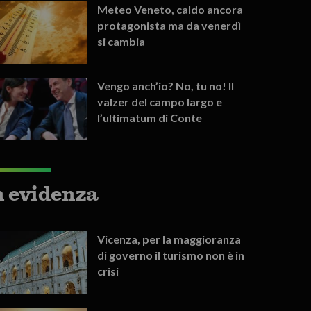
Meteo Veneto, caldo ancora
protagonista ma da venerdì
si cambia
Vengo anch’io? No, tu no! Il
valzer del campo largo e
l’ultimatum di Conte
n evidenza
Vicenza, per la maggioranza
di governo il turismo non è in
crisi