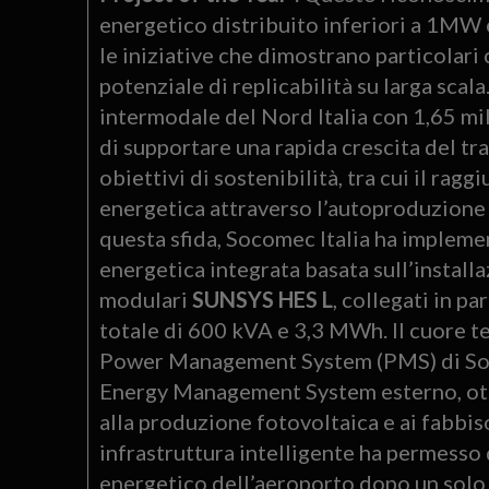
energetico distribuito inferiori a 1MW e
le iniziative che dimostrano particolari 
potenziale di replicabilità su larga scal
intermodale del Nord Italia con 1,65 mil
di supportare una rapida crescita del tr
obiettivi di sostenibilità, tra cui il r
energetica attraverso l’autoproduzione 
questa sfida, Socomec Italia ha impleme
energetica integrata basata sull’install
modulari
SUNSYS HES L
, collegati in p
totale di 600 kVA e 3,3 MWh. Il cuore t
Power Management System (PMS) di Soco
Energy Management System esterno, ottimi
alla produzione fotovoltaica e ai fabbis
infrastruttura intelligente ha permesso 
energetico dell’aeroporto dopo un solo a