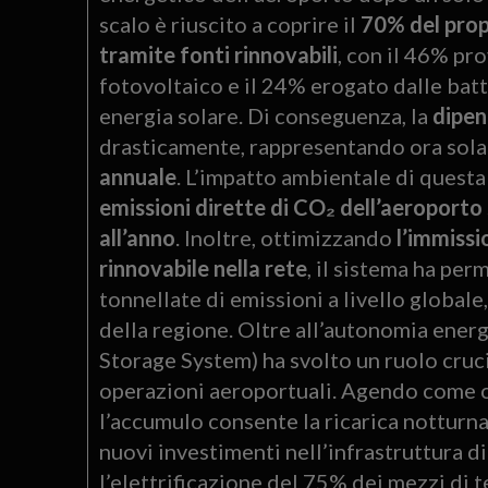
scalo è riuscito a coprire il
70% del prop
tramite fonti rinnovabili
, con il 46% pr
fotovoltaico e il 24% erogato dalle ba
energia solare. Di conseguenza, la
dipen
drasticamente, rappresentando ora sol
annuale
. L’impatto ambientale di quest
emissioni dirette di CO₂ dell’aeroporto
all’anno
. Inoltre, ottimizzando
l’immissi
rinnovabile nella rete
, il sistema ha per
tonnellate di emissioni a livello globa
della regione. Oltre all’autonomia energ
Storage System) ha svolto un ruolo cruci
operazioni aeroportuali. Agendo come cus
l’accumulo consente la ricarica notturna
nuovi investimenti nell’infrastruttura di
l’elettrificazione del 75% dei mezzi di te