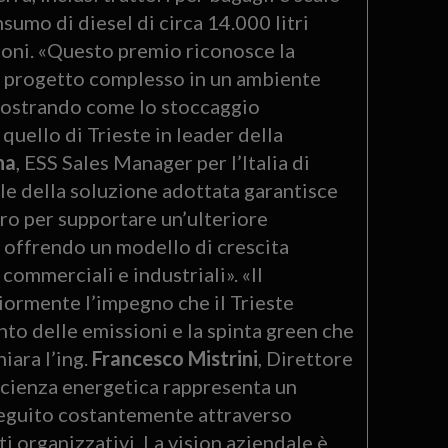
sumo di diesel di circa 14.000 litri
ioni. «Questo premio riconosce la
un progetto complesso in un ambiente
mostrando come lo stoccaggio
uello di Trieste in leader della
na
, ESS Sales Manager per l’Italia di
le della soluzione adottata garantisce
uro per supportare un’ulteriore
o, offrendo un modello di crescita
 commerciali e industriali». «Il
iormente l’impegno che il Trieste
to delle emissioni e la spinta green che
iara l’ing.
Francesco Mistrini
, Direttore
fficienza energetica rappresenta un
rseguito costantemente attraverso
 organizzativi. La vision aziendale è