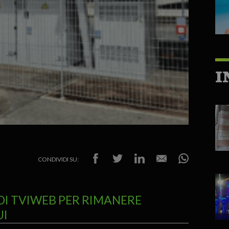
I
CONDIVIDI SU:
DI TVIWEB PER RIMANERE
UI