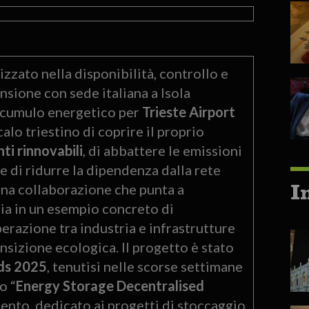
izzato nella disponibilità, controllo e
ensione con sede italiana a Isola
accumulo energetico per
Trieste Airport
alo triestino di coprire il proprio
ti rinnovabili
, di abbattere le emissioni
e di ridurre la dipendenza dalla rete
I
Una collaborazione che punta a
lia in un esempio concreto di
erazione tra industria e infrastrutture
nsizione ecologica. Il progetto è stato
ds 2025
, tenutisi nelle scorse settimane
o “
Energy Storage Decentralised
ento, dedicato ai progetti di stoccaggio