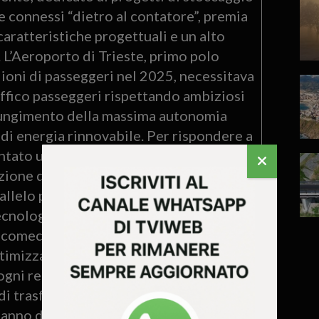
 connessi “dietro al contatore”, premia
caratteristiche progettuali e un alto
a. L’Aeroporto di Trieste, primo polo
ioni di passeggeri nel 2025, necessitava
affico passeggeri rispettando ambiziosi
aggiungimento della massima autonomia
di energia rinnovabile. Per rispondere a
ntato una strategia di gestione
azione di tre sistemi di accumulo
arallelo per raggiungere una capacità
ecnologico dell’impianto è gestito dal
mec che, lavorando in sinergia con un
zza i cicli di carica e scarica in base
ogni reali dello scalo. Questa
di trasformare radicalmente il mix
nno di attività. Grazie all’accumulo, lo