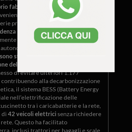
rio fabbisogno energetico totale
oveniente direttamente dall’impianto
tterie precedentemente caricate con
denza dalla rete elettrica
è crollata
amente il
30% del consumo
a autonomia energetica è tangibile:
le
 sono state ridotte di 559 tonnellate
one del 51% della sua energia
messo di evitare ulteriori 1.177
le, contribuendo alla decarbonizzazione
etica, il sistema BESS (Battery Energy
ale nell’elettrificazione delle
cinetto tra i caricabatterie e la rete,
 di
42 veicoli elettrici
senza richiedere
 rete. Questo ha facilitato
rra, inclusi trattori per bagagli e scale