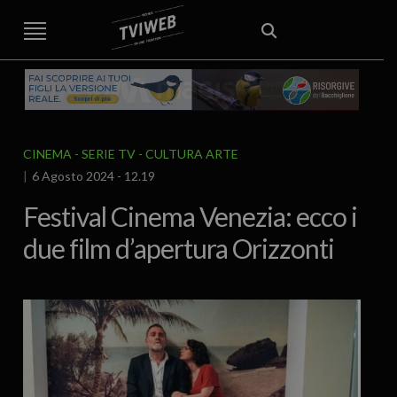
STREET TG
CRONACA
VENETO
VICENZA E PROVINCIA
EDITORIALE
ITALIA E MONDO
CURIOSITÀ – LIFESTYLE
CULTURA ARTE
AREA BERICA
ECONOMIA
ATTUALITA’
POLITICA
SPORT
IL GRAFFIO
FOOD & DRINK
FUORIPORTA
EROTICO VICENTINO
CINEMA - SERIE TV
CULTURA ARTE
6 Agosto 2024 - 12.19
Festival Cinema Venezia: ecco i
due film d’apertura Orizzonti