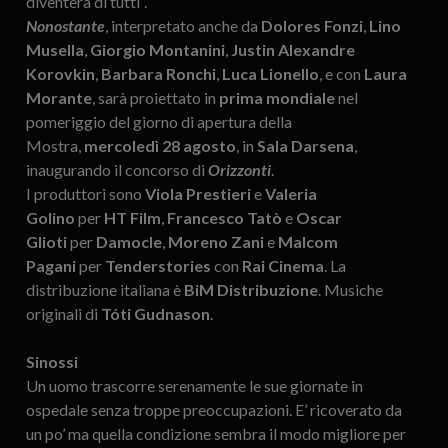
diventerà di tutti”.
Nonostante
, interpretato anche da
Dolores Fonzi
,
Lino
Musella
,
Giorgio Montanini
,
Justin Alexandre
Korovkin
,
Barbara Ronchi
,
Luca Lionello
, e con
Laura
Morante
, sarà proiettato in
prima mondiale
nel
pomeriggio del giorno di apertura della
Mostra,
mercoledì
28 agosto
, in
Sala Darsena
,
inaugurando il concorso di
Orizzonti
.
I produttori sono
Viola Prestieri
e
Valeria
Golino
per
HT Film
,
Francesco Tatò
e
Oscar
Glioti
per
Damocle
,
Moreno Zani
e
Malcom
Pagani
per
Tenderstories
con
Rai Cinema
. La
distribuzione italiana è
BiM Distribuzione
. Musiche
originali di
Tóti Gudnason
.
Sinossi
Un uomo trascorre serenamente le sue giornate in
ospedale senza troppe preoccupazioni. E’ ricoverato da
un po’ ma quella condizione sembra il modo migliore per