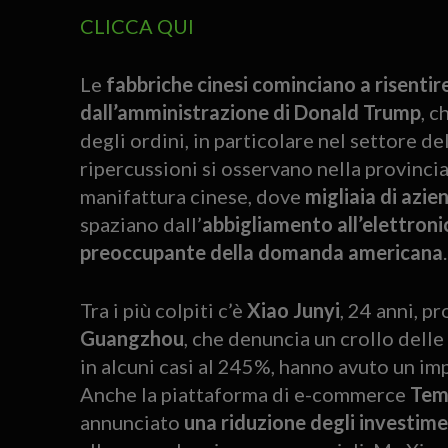
CLICCA QUI
Le
fabbriche cinesi cominciano a risenti
dall’amministrazione di Donald Trump
, c
degli ordini, in particolare nel settore del
ripercussioni si osservano nella provinci
manifattura cinese, dove
migliaia di azie
spaziano dall’
abbigliamento all’elettroni
preoccupante della domanda americana
.
Tra i più colpiti c’è
Xiao Junyi
, 24 anni, p
Guangzhou
, che denuncia un crollo delle
in alcuni casi al 245%, hanno avuto un im
Anche la piattaforma di e-commerce
Tem
annunciato
una riduzione degli investime