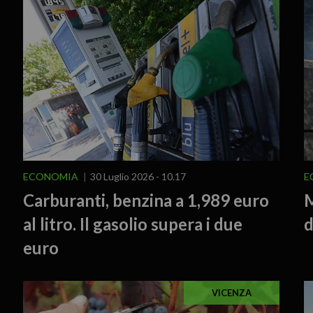
ECONOMIA
30 Luglio 2026 - 10.17
E
Carburanti, benzina a 1,989 euro
M
al litro. Il gasolio supera i due
d
euro
VICENZA