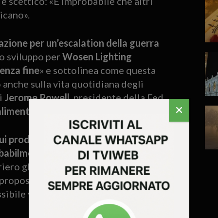
è scettico: «È improbabile che altri
icano».
zione per un’escalation della guerra
lo sviluppo per
Wosen Lighting
enza fine
» e sottolinea come questa
 anche sulla vita quotidiana degli
di
Jerome Powell
, presidente della Fed,
alimentare l’inflazione
negli Stati Uniti.
ui prodotti americani
, Lin osserva che
obabilmente più contenuto
. Intanto,
iero globale, mentre la possibilità di una
 proposta recentemente da Bernard
ibile via d’uscita.