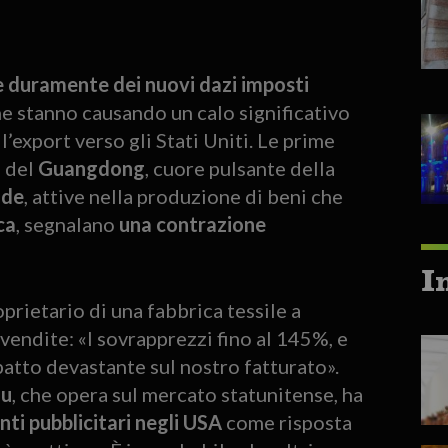
re duramente dei nuovi dazi imposti
he stanno causando un calo significativo
l’export verso gli Stati Uniti. Le prime
a del
Guangdong
, cuore pulsante della
nde
, attive nella produzione di beni che
ca
, segnalano
una contrazione
I
roprietario di una fabbrica tessile a
 vendite: «I sovrapprezzi fino al 145%, e
patto devastante sul nostro fatturato».
u
, che opera sul mercato statunitense, ha
nti pubblicitari negli USA
come risposta