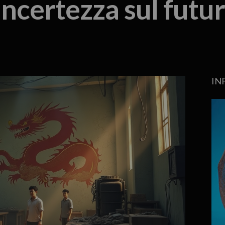
 incertezza sul futu
IN