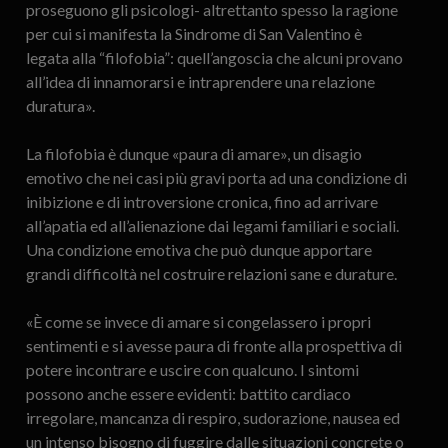
proseguono gli psicologi- altrettanto spesso la ragione
per cui si manifesta la Sindrome di San Valentino è
legata alla “filofobia”: quell’angoscia che alcuni provano
all’idea di innamorarsi e intraprendere una relazione
duratura».
La filofobia è dunque «paura di amare», un disagio
emotivo che nei casi più gravi porta ad una condizione di
inibizione e di introversione cronica, fino ad arrivare
all’apatia ed all’alienazione dai legami familiari e sociali.
Una condizione emotiva che può dunque apportare
grandi difficoltà nel costruire relazioni sane e durature.
«È come se invece di amare si congelassero i propri
sentimenti e si avesse paura di fronte alla prospettiva di
potere incontrare e uscire con qualcuno. I sintomi
possono anche essere evidenti: battito cardiaco
irregolare, mancanza di respiro, sudorazione, nausea ed
un intenso bisogno di fuggire dalle situazioni concrete o