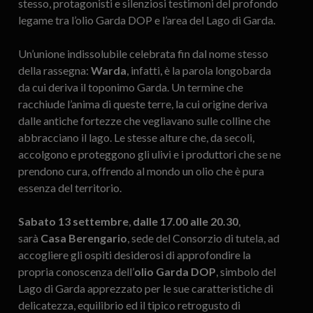
stesso, protagonisti e silenziosi testimoni del profondo
legame tra l’olio Garda DOP e l’area del Lago di Garda.
Un’unione indissolubile celebrata fin dal nome stesso
della rassegna:
Warda
, infatti, è la parola longobarda
da cui deriva il toponimo Garda. Un termine che
racchiude l’anima di queste terre, la cui origine deriva
dalle antiche fortezze che vegliavano sulle colline che
abbracciano il lago. Le stesse alture che, da secoli,
accolgono e proteggono gli ulivi e i produttori che se ne
prendono cura, offrendo al mondo un olio che è pura
essenza del territorio.
Sabato 13 settembre
,
dalle 17.00 alle 20.30
,
sarà
Casa Berengario
, sede del Consorzio di tutela, ad
accogliere gli ospiti desiderosi di approfondire la
propria conoscenza dell’
olio Garda DOP
, simbolo del
Lago di Garda apprezzato per le sue caratteristiche di
delicatezza, equilibrio ed il tipico retrogusto di