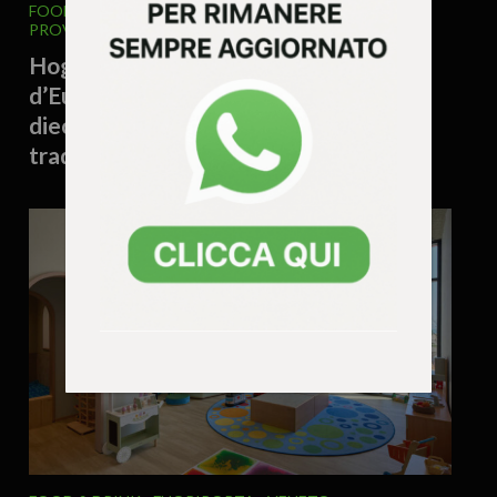
FOOD & DRINK
FUORIPORTA
VENETO
VICENZA E
PROVINCIA
25 Giugno 2026 - 11.20
Hoga Zait 2026, le comunità cimbre
d’Europa si ritrovano sull’Altopiano:
dieci giorni di cultura, memoria e
tradizioni