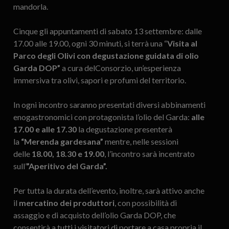
mandorla.
Cinque gli appuntamenti di sabato 13 settembre: dalle
17.00 alle 19.00, ogni 30 minuti, si terrà una “
Visita al
Parco degli Olivi con degustazione guidata di olio
Garda DOP”
a cura delConsorzio, un’esperienza
immersiva tra olivi, sapori e profumi del territorio.
In ogni incontro saranno presentati diversi abbinamenti
enogastronomici con protagonista l’olio del Garda:
alle
17.00 e alle 17.30
la degustazione presenterà
la
“Merenda gardesana”
mentre, nelle sessioni
delle
18.00, 18.30 e 19.00
, l’incontro sarà incentrato
sull’
”Aperitivo del Garda”.
Per tutta la durata dell’evento, inoltre, sarà attivo anche
il
mercatino dei produttori
, con possibilità di
assaggio e di acquisto dell’olio Garda DOP, che
consentirà a tutti i visitatori di portare a casa propria il