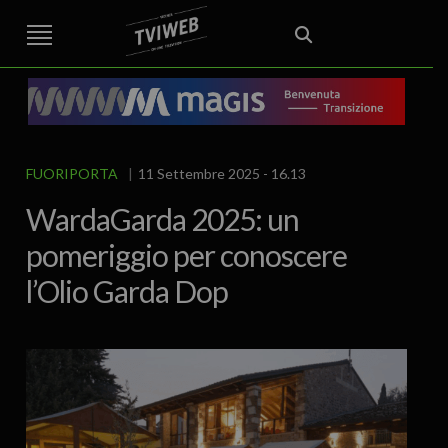
STREET TG
CRONACA
VENETO
VICENZA E PROVINCIA
EDITORIALE
ITALIA E MONDO
CURIOSITÀ – LIFESTYLE
CULTURA ARTE
AREA BERICA
ECONOMIA
ATTUALITA’
POLITICA
SPORT
IL GRAFFIO
FOOD & DRINK
FUORIPORTA
EROTICO VICENTINO
FUORIPORTA
11 Settembre 2025 - 16.13
WardaGarda 2025: un
pomeriggio per conoscere
l’Olio Garda Dop