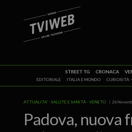
STREET TG
CRONACA
VE
EDITORIALE
ITALIA E MONDO
CURIOSITÀ –
ATTUALITA'
SALUTE E SANITÀ
VENETO
26 Novemb
Padova, nuova fr