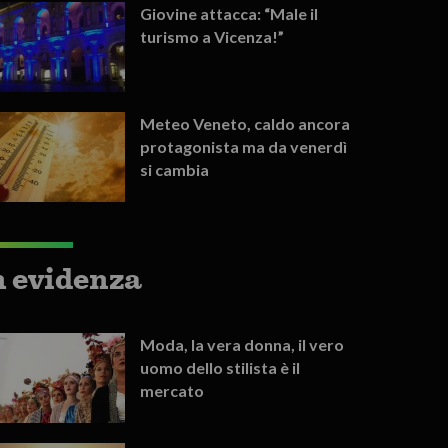
Giovine attacca: “Male il
turismo a Vicenza!”
Meteo Veneto, caldo ancora
protagonista ma da venerdì
si cambia
n evidenza
Moda, la vera donna, il vero
uomo dello stilista è il
mercato