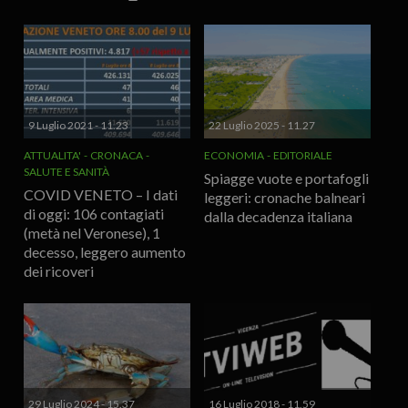
9 Luglio 2021 - 11.23
22 Luglio 2025 - 11.27
ATTUALITA'
CRONACA
ECONOMIA
EDITORIALE
SALUTE E SANITÀ
Spiagge vuote e portafogli
COVID VENETO – I dati
leggeri: cronache balneari
di oggi: 106 contagiati
dalla decadenza italiana
(metà nel Veronese), 1
decesso, leggero aumento
dei ricoveri
29 Luglio 2024 - 15.37
16 Luglio 2018 - 11.59