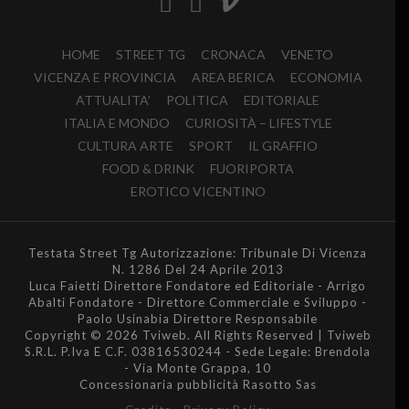
HOME
STREET TG
CRONACA
VENETO
VICENZA E PROVINCIA
AREA BERICA
ECONOMIA
ATTUALITA’
POLITICA
EDITORIALE
ITALIA E MONDO
CURIOSITÀ – LIFESTYLE
CULTURA ARTE
SPORT
IL GRAFFIO
FOOD & DRINK
FUORIPORTA
EROTICO VICENTINO
Testata Street Tg Autorizzazione: Tribunale Di Vicenza
N. 1286 Del 24 Aprile 2013
Luca Faietti Direttore Fondatore ed Editoriale - Arrigo
Abalti Fondatore - Direttore Commerciale e Sviluppo -
Paolo Usinabia Direttore Responsabile
Copyright © 2026 Tviweb. All Rights Reserved | Tviweb
S.R.L. P.Iva E C.F. 03816530244 - Sede Legale: Brendola
- Via Monte Grappa, 10
Concessionaria pubblicità Rasotto Sas