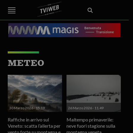
STREET TG
CRONACA
VENETO
VICENZA E PROVINCIA
EDITORIALE
ITALIA E MONDO
CURIOSITÀ – LIFESTYLE
CULTURA ARTE
AREA BERICA
ECONOMIA
ATTUALITA’
POLITICA
SPORT
IL GRAFFIO
FOOD & DRINK
FUORIPORTA
EROTICO VICENTINO
METEO
30 Marzo 2026 - 15.19
26 Marzo 2026 - 11.49
Raffiche in arrivo sul
Maltempo primaverile:
Veneto: scatta l’allerta per
neve fuori stagione sulla
vento forte su montagna e
montagna veneta