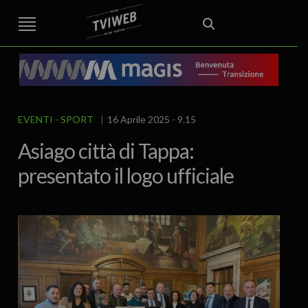
STREET TG
CRONACA
VENETO
VICENZA E PROVINCIA
EDITORIALE
ITALIA E MONDO
CURIOSITÀ – LIFESTYLE
CULTURA ARTE
AREA BERICA
ECONOMIA
ATTUALITA’
POLITICA
SPORT
IL GRAFFIO
FOOD & DRINK
FUORIPORTA
EROTICO VICENTINO
EVENTI
SPORT
16 Aprile 2025 - 9.15
Asiago città di Tappa:
presentato il logo ufficiale