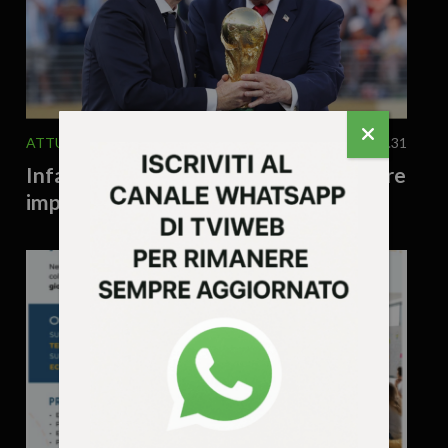
ATTUALITA'
EDITORIALE
SPORT
31 Luglio 2026 - 9.31
Infantino vende il calcio. La UEFA scopre
improvvisamente di avere un’anima