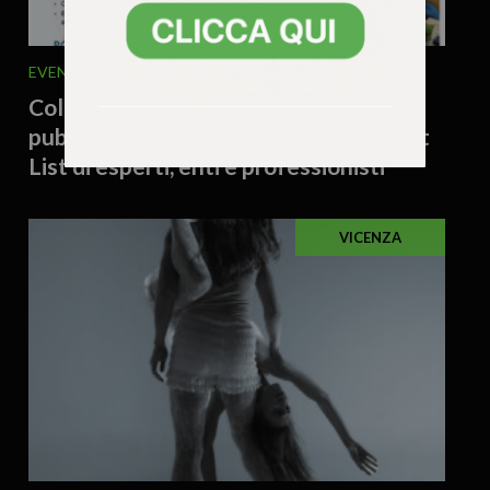
EVENTI
30 Luglio 2026 - 10.30
Collettivo Creativo: aperto l’Avviso
pubblico per la costituzione della Short
List di esperti, enti e professionisti
VICENZA