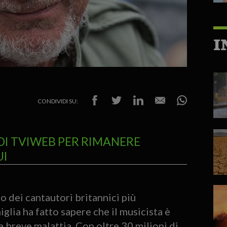
I
CONDIVIDI SU:
DI TVIWEB PER RIMANERE
UI
no dei cantautori britannici più
miglia ha fatto sapere che il musicista è
breve malattia. Con oltre 30 milioni di