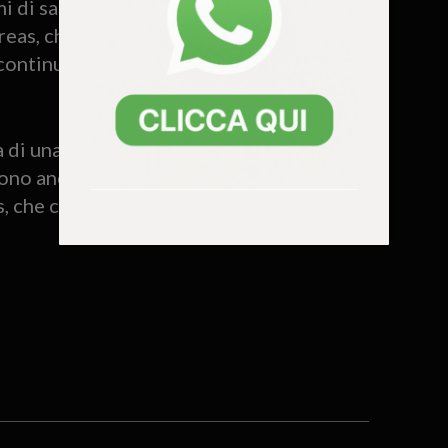
mi di salute: nel 2001 affrontò un
eas, che gli causò il diabete, e nel 2016
continuò a esibirsi finché le condizioni
di una vita conosciuta a 17 anni, e le
aiono anche nel suo repertorio musicale.
s, che continuerà a risuonare ben oltre la