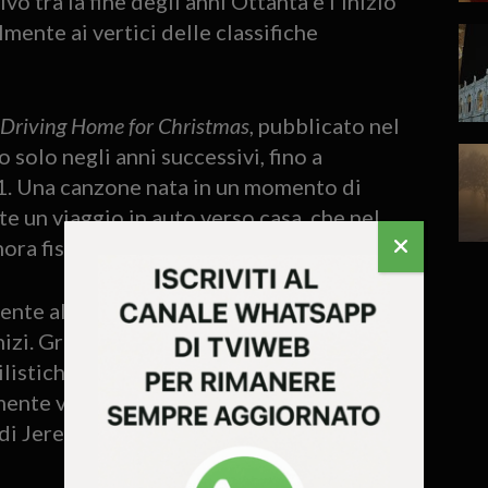
vò tra la fine degli anni Ottanta e l’inizio
mente ai vertici delle classifiche
Driving Home for Christmas
, pubblicato nel
solo negli anni successivi, fino a
21. Una canzone nata in un momento di
te un viaggio in auto verso casa, che nel
ra fissa delle festività natalizie.
ente allontanato dal pop, tornando alle
inizi. Grande appassionato di motori,
listiche e lavorò come meccanico ai box
ente vicino al Partito Laburista, nel
 di Jeremy Corbyn.