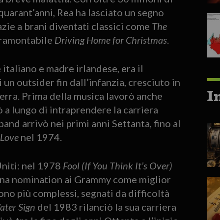
 quarant’anni, Rea ha lasciato un segno
zie a brani diventati classici come
The
tramontabile
Driving Home for Christmas
.
taliano e madre irlandese, era il
 un outsider fin dall’infanzia, cresciuto in
I
erra. Prima della musica lavorò anche
ò a lungo di intraprendere la carriera
and arrivò nei primi anni Settanta, fino al
Love
nel 1974.
Uniti: nel 1978
Fool (If You Think It’s Over)
 una nomination ai Grammy come miglior
ono più complessi, segnati da difficoltà
ter Sign
del 1983 rilanciò la sua carriera