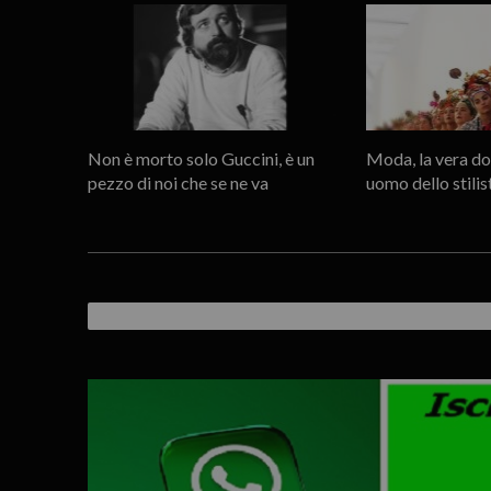
Non è morto solo Guccini, è un
Moda, la vera don
pezzo di noi che se ne va
uomo dello stilis