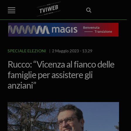
STREET TG
CRONACA
VENETO
VICENZA E PROVINCIA
EDITORIALE
ITALIA E MONDO
CURIOSITÀ – LIFESTYLE
CULTURA ARTE
AREA BERICA
ECONOMIA
ATTUALITA’
POLITICA
SPORT
IL GRAFFIO
FOOD & DRINK
FUORIPORTA
EROTICO VICENTINO
SPECIALE ELEZIONI
2 Maggio 2023 - 13.29
Rucco: “Vicenza al fianco delle
famiglie per assistere gli
anziani”