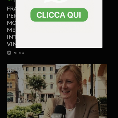
FRANCESCO GONZO CANDIDATO
PER FdI E LA SCOMMESSA SULLA
MOBILITÀ: «VALDASTICO NORD,
METROPOLITANA DI SUPERFICIE E
INTERMODALITÀ PER RENDERE
VINCENTE L’ALTO VICENTINO»