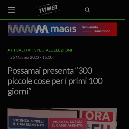
STREET TG
CRONACA
VENETO
VICENZA E PROVINCIA
EDITORIALE
ITALIA E MONDO
CURIOSITÀ – LIFESTYLE
CULTURA ARTE
AREA BERICA
ECONOMIA
ATTUALITA’
POLITICA
SPORT
IL GRAFFIO
FOOD & DRINK
FUORIPORTA
EROTICO VICENTINO
ATTUALITA'
SPECIALE ELEZIONI
25 Maggio 2023 - 15.00
Possamai presenta “300
piccole cose per i primi 100
giorni”