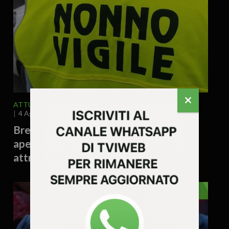
ATTUALITA'
VICENZA E PROVINCIA
4 Agosto 2026 - 12.12
Brendola cerca nuovi “nonni vigili”:
aperto il bando per sorvegliare gli
attraversamenti davanti alle scuole
EDITORIALE