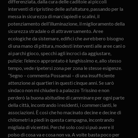
differenziata, dalla cura delle caditoie ai piccoli
interventi di ripristino delle asfaltature, passando per la
messa in sicurezza di marciapiedi e scalini, il
potenziamento dell’illuminazione, il miglioramento della
sicurezza stradale o di attraversamento. Aree
ecologiche da sistemare, edifici che avrebbero bisogno
di una mano di pittura, modesti interventi alle aree cani o
ai parchi gioco, specchi agli incroci da aggiustare,
pulizie: l’elenco approntato è lunghissimo e, allo stesso
tempo, vede ripetersi zona per zona le stesse esigenze.
“Segno – commenta Possamai – di una insufficiente
attenzione ai quartieri in questi cinque anni. Se sarò
sindaco non mi chiuderò a palazzo Trissino e non
perderò la buona abitudine di camminare per ogni parte
della città, incontrando i residenti, i commercianti, le
associazioni. È così che ho macinato decine e decine di
chilometri a piedi in questa campagna, incontrando
migliaia di vicentini. Perché solo così si può avere il
polso di cosa va e cosa non va. A volte basta poco per