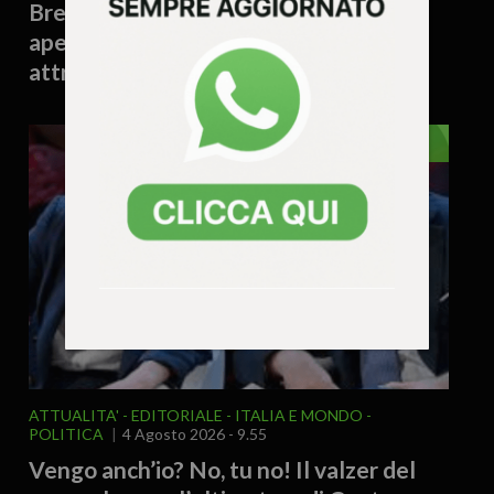
Brendola cerca nuovi “nonni vigili”:
aperto il bando per sorvegliare gli
attraversamenti davanti alle scuole
EDITORIALE
ATTUALITA'
EDITORIALE
ITALIA E MONDO
POLITICA
4 Agosto 2026 - 9.55
Vengo anch’io? No, tu no! Il valzer del