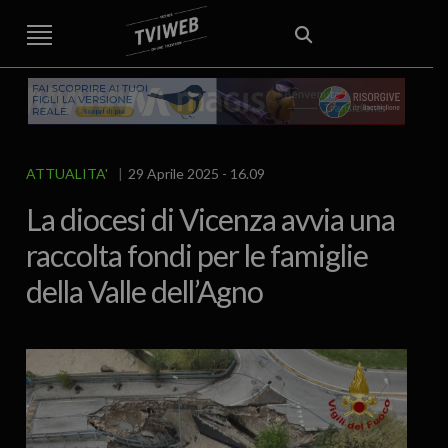
STREET TG
CRONACA
VENETO
VICENZA E PROVINCIA
EDITORIALE
ITALIA E MONDO
CURIOSITÀ – LIFESTYLE
CULTURA ARTE
AREA BERICA
ECONOMIA
ATTUALITA’
POLITICA
SPORT
IL GRAFFIO
FOOD & DRINK
FUORIPORTA
EROTICO VICENTINO
ATTUALITA'
29 Aprile 2025 - 16.09
La diocesi di Vicenza avvia una
raccolta fondi per le famiglie
della Valle dell’Agno