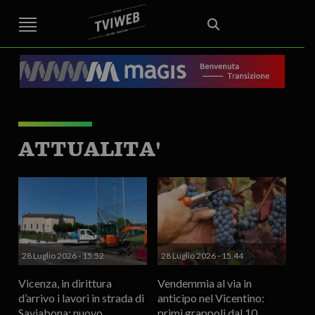
STREET TG
CRONACA
VENETO
VICENZA E PROVINCIA
EDITORIALE
ITALIA E MONDO
CURIOSITÀ – LIFESTYLE
CULTURA ARTE
AREA BERICA
ECONOMIA
ATTUALITA’
POLITICA
SPORT
IL GRAFFIO
FOOD & DRINK
FUORIPORTA
EROTICO VICENTINO
ATTUALITA'
28 Luglio 2026 - 15.52
28 Luglio 2026 - 15.44
Vicenza, in dirittura
Vendemmia al via in
d’arrivo i lavori in strada di
anticipo nel Vicentino:
Saviabona: nuovo
primi grappoli dal 10