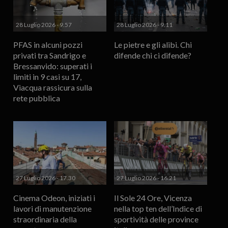
28 Luglio 2026 - 9.57
28 Luglio 2026 - 9.11
PFAS in alcuni pozzi
Le pietre e gli alibi. Chi
privati tra Sandrigo e
difende chi ci difende?
Bressanvido: superati i
limiti in 9 casi su 17,
Viacqua rassicura sulla
rete pubblica
27 Luglio 2026 - 17.30
27 Luglio 2026 - 16.21
Cinema Odeon, iniziati i
Il Sole 24 Ore, Vicenza
lavori di manutenzione
nella top ten dell’Indice di
straordinaria della
sportività delle province