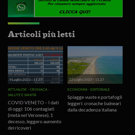
Articoli più letti
9 Luglio 2021 - 11.23
22 Luglio 2025 - 11.27
ATTUALITA'
CRONACA
ECONOMIA
EDITORIALE
SALUTE E SANITÀ
Spiagge vuote e portafogli
COVID VENETO – I dati
leggeri: cronache balneari
di oggi: 106 contagiati
dalla decadenza italiana
(metà nel Veronese), 1
decesso, leggero aumento
dei ricoveri