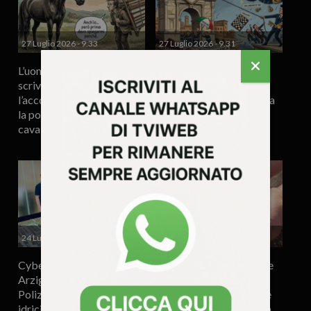
27 Luglio 2026 - 9.33
27 Luglio 2026 - 9.31
L’uomo è l’animale che
MPS-BPM-
scrive poesie dopo
INTESA Fantabanca
l’accoppiamento. Il sesso,
all’italiana: e se la pioggia
la poesia e il
fosse in francese?
cavallo.Umberto Baldo
24 Luglio 2026 - 15.31
24 Luglio 2026 - 10.12
Cybersicurezza, ad
Dischetti di plastica sulle
Arzignano il confronto tra
spiagge dell’Adriatico, il
Polizia Postale e gestori
mistero continua: «Serve
idrici del Veneto per
individuare la fonte della